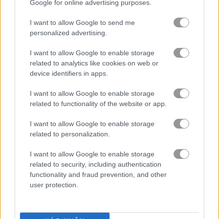
Google for online advertising purposes.
xe máy
I want to allow Google to send me
personalized advertising.
tàu thuyền
I want to allow Google to enable storage
related to analytics like cookies on web or
device identifiers in apps.
ô tô
I want to allow Google to enable storage
drift
related to functionality of the website or app.
I want to allow Google to enable storage
xe tải quái vật
related to personalization.
đậu xe
I want to allow Google to enable storage
related to security, including authentication
functionality and fraud prevention, and other
tàu hỏa
user protection.
trò chơi trực tuyến miễn phí
trò chơi Đua xe
swerve