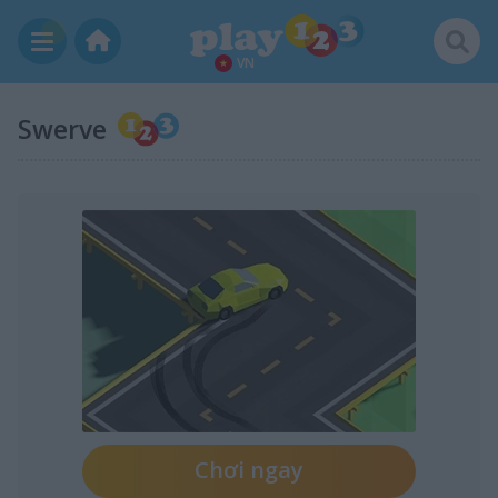
VN
Swerve
Chơi ngay