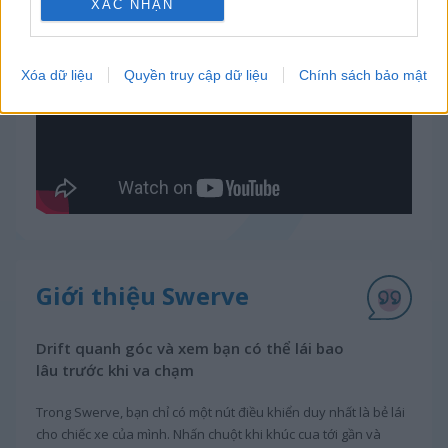
XÁC NHẬN
Video gameplay
Xóa dữ liệu
Quyền truy cập dữ liệu
Chính sách bảo mật
Giới thiệu Swerve
Drift quanh góc và xem bạn có thể lái bao
lâu trước khi va chạm
Trong Swerve, bạn chỉ có một nút điều khiển duy nhất là bẻ lái
cho chiếc xe của mình. Nhấn chuột khi khúc cua tới gần và