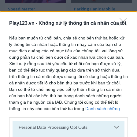
Speed Master
Parking Panic Mobile
Play123.vn -
Không xử lý thông tin cá nhân của tôi
Nếu bạn muốn từ chối bán, chia sẻ cho bên thứ ba hoặc xử
lý thông tin cá nhân hoặc thông tin nhạy cảm của bạn cho
mục đích quảng cáo có mục tiêu của chúng tôi, vui lòng sử
dụng phần từ chối bên dưới để xác nhận lựa chọn của bạn.
Xin lưu ý rằng sau khi yêu cầu từ chối của bạn được xử lý,
Parking Rush
Drift Cup Racing
bạn có thể tiếp tục thấy quảng cáo dựa trên sở thích dựa
trên thông tin cá nhân được chúng tôi sử dụng hoặc thông tin
cá nhân được tiết lộ cho bên thứ ba trước khi bạn từ chối.
Bạn có thể từ chối riêng việc tiết lộ thêm thông tin cá nhân
của bạn bởi các bên thứ ba trong danh sách những người
tham gia hạ nguồn của IAB. Chúng tôi cũng có thể tiết lộ
thông tin này cho các bên thứ ba trong
Danh sách những
người tham gia hạ nguồn của IAB
, những bên này có thể tiết
lộ thêm thông tin này cho các bên thứ ba khác.
Racing Cars
Street Pursuit
Personal Data Processing Opt Outs
Please note that this website/app uses one or more Google