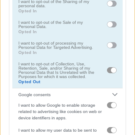
services and may gather and store information including but
I want to opt-out of the Sharing of my
personal data.
not limited to your visit or usage behaviour. You may click to
Opted In
grant or deny consent to Google and its third-party tags to
use your data for below specified purposes in below Google
I want to opt-out of the Sale of my
Personal Data.
consent section.
Opted In
StreetRace Fury
Highway Rider Extreme
I want to opt-out of processing my
Personal Data for Targeted Advertising.
Opted In
I want to opt-out of Collection, Use,
Retention, Sale, and/or Sharing of my
Personal Data that Is Unrelated with the
Purposes for which it was collected.
Opted Out
Google consents
E-Scooter!
High Hills
I want to allow Google to enable storage
related to advertising like cookies on web or
Danh mục liên quan
device identifiers in apps.
I want to allow my user data to be sent to
xe buýt