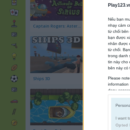
Play123.v
Nếu bạn muố
nhạy cảm củ
Captain Rogers: Asteroid Belt of Sirius
Space Blaze
từ chối bên
bạn được xử
nhân được c
từ chối. Bạn
trong danh 
tin này cho
bên này có t
Ships 3D
Battleships Pirate
Please note
information 
deny consent
in below Go
Persona
I want t
Opted 