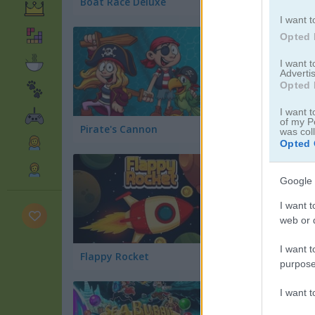
Boat Race Deluxe
Cave FRVR
I want t
Opted 
I want 
Advertis
Opted 
I want t
of my P
Pirate's Cannon
Starblast.io
was col
Opted 
Google 
I want t
web or d
I want t
Flappy Rocket
Idle Arks: Sail and
purpose
I want 