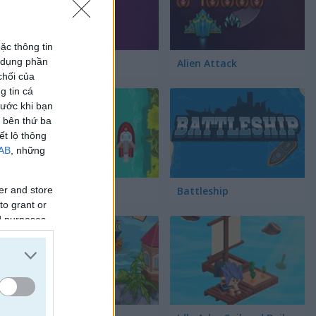
ặc thông tin
ử dụng phần
hip Hidden Objects
Space War
Alien Attack
chối của
g tin cá
rước khi bạn
c bên thứ ba
ết lộ thông
IAB
, những
Speedy Boats
Battleship
er and store
to grant or
ed purposes