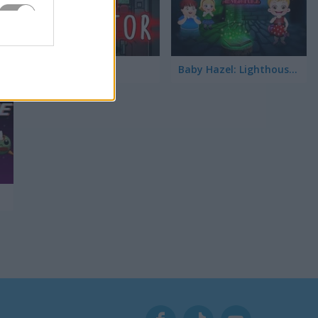
Impostor
Baby Hazel: Lighthouse Adventure