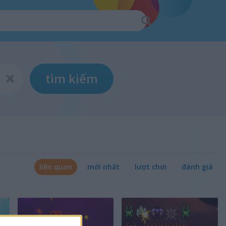
tìm kiếm
liên quan
mới nhất
lượt chơi
đánh giá