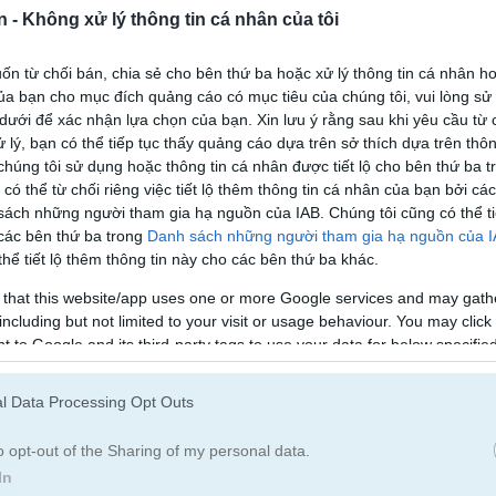
n -
Không xử lý thông tin cá nhân của tôi
n từ chối bán, chia sẻ cho bên thứ ba hoặc xử lý thông tin cá nhân ho
a bạn cho mục đích quảng cáo có mục tiêu của chúng tôi, vui lòng s
Intergalactic Battleships
Cruise S
 dưới để xác nhận lựa chọn của bạn. Xin lưu ý rằng sau khi yêu cầu từ 
 lý, bạn có thể tiếp tục thấy quảng cáo dựa trên sở thích dựa trên thôn
húng tôi sử dụng hoặc thông tin cá nhân được tiết lộ cho bên thứ ba t
 có thể từ chối riêng việc tiết lộ thêm thông tin cá nhân của bạn bởi cá
sách những người tham gia hạ nguồn của IAB. Chúng tôi cũng có thể ti
 các bên thứ ba trong
Danh sách những người tham gia hạ nguồn của 
hể tiết lộ thêm thông tin này cho các bên thứ ba khác.
s
Galaxy Warriors
Galaxy Battle
 that this website/app uses one or more Google services and may gath
including but not limited to your visit or usage behaviour. You may click 
 to Google and its third-party tags to use your data for below specifi
ogle consent section.
l Data Processing Opt Outs
o opt-out of the Sharing of my personal data.
In