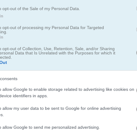
Drive Boat
Commando Boat
o opt-out of the Sale of my Personal Data.
In
to opt-out of processing my Personal Data for Targeted
ing.
In
o opt-out of Collection, Use, Retention, Sale, and/or Sharing
ersonal Data that Is Unrelated with the Purposes for which it
Harbour Escape
Octonauts Bubbles
lected.
Out
consents
o allow Google to enable storage related to advertising like cookies on
evice identifiers in apps.
o allow my user data to be sent to Google for online advertising
 Build
Pirates: Path of the Buccaneer
Bubble Pirate Shooter
s.
to allow Google to send me personalized advertising.