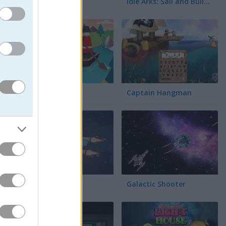
Wanderlust
Idle Arks: Sail and Build 2
River Adventure
Captain Hangman
Star Attack 3D
Galactic Shooter