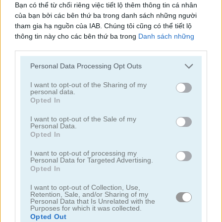
Bạn có thể từ chối riêng việc tiết lộ thêm thông tin cá nhân
của bạn bởi các bên thứ ba trong danh sách những người
tham gia hạ nguồn của IAB. Chúng tôi cũng có thể tiết lộ
chim
thông tin này cho các bên thứ ba trong
Danh sách những
người tham gia hạ nguồn của IAB
, những bên này có thể tiết
thỏ
lộ thêm thông tin này cho các bên thứ ba khác.
Personal Data Processing Opt Outs
Please note that this website/app uses one or more Google
mèo
services and may gather and store information including but
I want to opt-out of the Sharing of my
personal data.
not limited to your visit or usage behaviour. You may click to
Opted In
grant or deny consent to Google and its third-party tags to
gà
use your data for below specified purposes in below Google
I want to opt-out of the Sale of my
Personal Data.
consent section.
khủng long
Opted In
I want to opt-out of processing my
Personal Data for Targeted Advertising.
chó
Opted In
cá heo
I want to opt-out of Collection, Use,
Retention, Sale, and/or Sharing of my
Personal Data that Is Unrelated with the
Purposes for which it was collected.
vịt
Opted Out