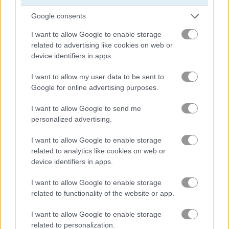
Google consents
câu cá
I want to allow Google to enable storage
related to advertising like cookies on web or
flappy bird
device identifiers in apps.
ếch
I want to allow my user data to be sent to
Google for online advertising purposes.
ngựa
I want to allow Google to send me
personalized advertising.
khỉ
I want to allow Google to enable storage
related to analytics like cookies on web or
gấu trúc
device identifiers in apps.
I want to allow Google to enable storage
chim cánh cụt
related to functionality of the website or app.
thú cưng
I want to allow Google to enable storage
related to personalization.