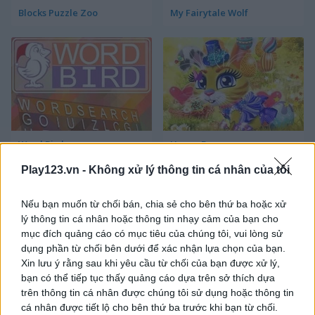
Blocks Puzzle Zoo
My Fairytale Wolf
Word Bird
Happy Bunny
Play123.vn -
Không xử lý thông tin cá nhân của tôi
Nếu bạn muốn từ chối bán, chia sẻ cho bên thứ ba hoặc xử
lý thông tin cá nhân hoặc thông tin nhạy cảm của bạn cho
mục đích quảng cáo có mục tiêu của chúng tôi, vui lòng sử
dụng phần từ chối bên dưới để xác nhận lựa chọn của bạn.
Xin lưu ý rằng sau khi yêu cầu từ chối của bạn được xử lý,
Happy Dog
Happy Cat
bạn có thể tiếp tục thấy quảng cáo dựa trên sở thích dựa
trên thông tin cá nhân được chúng tôi sử dụng hoặc thông tin
cá nhân được tiết lộ cho bên thứ ba trước khi bạn từ chối.
Danh mục liên quan