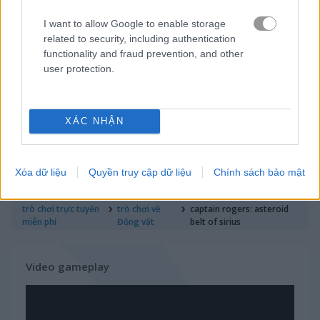
heo
I want to allow Google to enable storage
related to security, including authentication
functionality and fraud prevention, and other
thỏ
user protection.
cá mập
XÁC NHẬN
cừu
sở thú
Xóa dữ liệu
Quyền truy cập dữ liệu
Chính sách bảo mật
trò chơi trực tuyến
trò chơi về
captain rogers: asteroid
miễn phí
Động vật
belt of sirius
Video gameplay