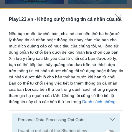
Dynamons World
My Dolphin Show
Play123.vn -
Không xử lý thông tin cá nhân của tôi
Nếu bạn muốn từ chối bán, chia sẻ cho bên thứ ba hoặc xử
lý thông tin cá nhân hoặc thông tin nhạy cảm của bạn cho
mục đích quảng cáo có mục tiêu của chúng tôi, vui lòng sử
dụng phần từ chối bên dưới để xác nhận lựa chọn của bạn.
Xin lưu ý rằng sau khi yêu cầu từ chối của bạn được xử lý,
Baby Hazel: African Safari
Hidden Objects: Hello Winter
bạn có thể tiếp tục thấy quảng cáo dựa trên sở thích dựa
trên thông tin cá nhân được chúng tôi sử dụng hoặc thông tin
cá nhân được tiết lộ cho bên thứ ba trước khi bạn từ chối.
Bạn có thể từ chối riêng việc tiết lộ thêm thông tin cá nhân
của bạn bởi các bên thứ ba trong danh sách những người
tham gia hạ nguồn của IAB. Chúng tôi cũng có thể tiết lộ
thông tin này cho các bên thứ ba trong
Danh sách những
người tham gia hạ nguồn của IAB
, những bên này có thể tiết
lộ thêm thông tin này cho các bên thứ ba khác.
Animals Memory
Merge Dreams
Personal Data Processing Opt Outs
Please note that this website/app uses one or more Google
services and may gather and store information including but
I want to opt-out of the Sharing of my