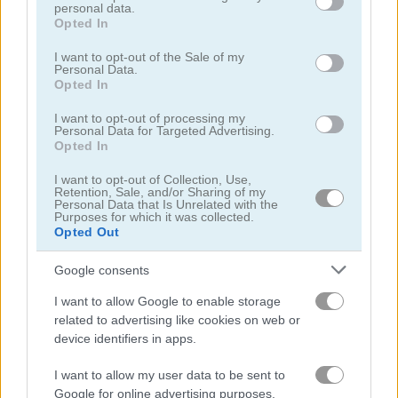
personal data.
not limited to your visit or usage behaviour. You may click to
Opted In
grant or deny consent to Google and its third-party tags to
use your data for below specified purposes in below Google
I want to opt-out of the Sale of my
Personal Data.
consent section.
Opted In
I want to opt-out of processing my
Philatelic Escape: Fauna Album
Western Solitaire
Personal Data for Targeted Advertising.
Opted In
I want to opt-out of Collection, Use,
Retention, Sale, and/or Sharing of my
Personal Data that Is Unrelated with the
Purposes for which it was collected.
Opted Out
Google consents
Age of War 2
Penguin Diner 2
I want to allow Google to enable storage
related to advertising like cookies on web or
device identifiers in apps.
I want to allow my user data to be sent to
Google for online advertising purposes.