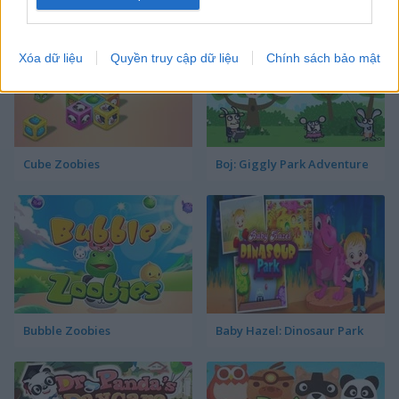
Xóa dữ liệu
Quyền truy cập dữ liệu
Chính sách bảo mật
Cube Zoobies
Boj: Giggly Park Adventure
Bubble Zoobies
Baby Hazel: Dinosaur Park