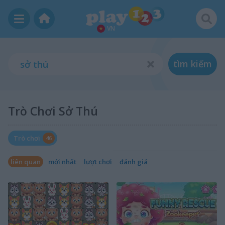
VN
tìm kiếm
Trò Chơi Sở Thú
Trò chơi
46
liên quan
mới nhất
lượt chơi
đánh giá