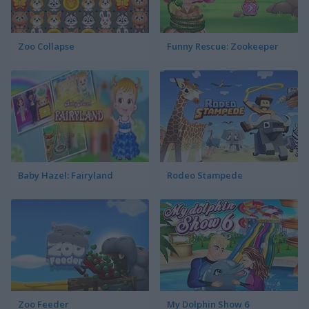
Zoo Collapse
Funny Rescue: Zookeeper
Baby Hazel: Fairyland
Rodeo Stampede
Zoo Feeder
My Dolphin Show 6