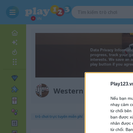
VN
Play123.v
Western Solitaire
Nếu bạn muố
nhạy cảm củ
từ chối bên
trò chơi trực tuyến miễn phí
trò chơi solitaire
wester
bạn được xử
nhân được c
từ chối. Bạn