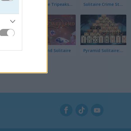
Solitaire Tripeaks Escapes
Solitaire Crime Stories
 K. Trên
Emerland Solitaire
Pyramid Solitaire: Great Pyramid