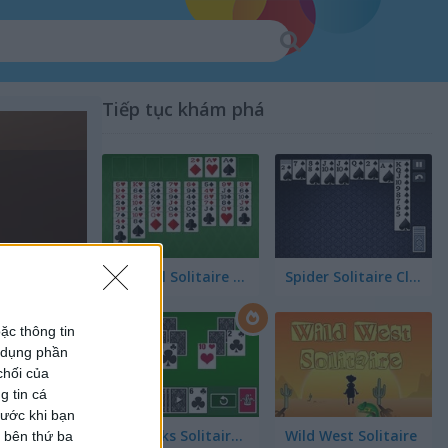
Tiếp tục khám phá
FreeCell Solitaire Classic
Spider Solitaire Classic
ặc thông tin
ử dụng phần
chối của
g tin cá
rước khi bạn
Tri Peaks Solitaire Classic
Wild West Solitaire
c bên thứ ba