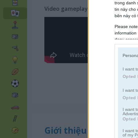
trong danh 
Video gameplay
tin này cho
bên này có t
Please note
information 
deny consent
in below Go
Persona
I want t
Opted 
I want t
Opted 
I want 
Advertis
Opted 
Giới thiệu Western Sol
I want t
of my P