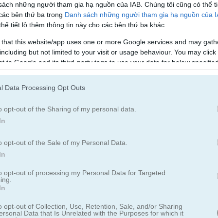
sách những người tham gia hạ nguồn của IAB. Chúng tôi cũng có thể ti
Cách chơi Western Solitaire
 các bên thứ ba trong
Danh sách những người tham gia hạ nguồn của 
hể tiết lộ thêm thông tin này cho các bên thứ ba khác.
 that this website/app uses one or more Google services and may gath
including but not limited to your visit or usage behaviour. You may click 
 to Google and its third-party tags to use your data for below specifi
ogle consent section.
l Data Processing Opt Outs
o opt-out of the Sharing of my personal data.
In
o opt-out of the Sale of my Personal Data.
In
to opt-out of processing my Personal Data for Targeted
ing.
In
itaire
o opt-out of Collection, Use, Retention, Sale, and/or Sharing
ersonal Data that Is Unrelated with the Purposes for which it