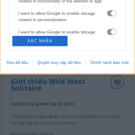
related to functionality of the website or app.
Video gameplay
I want to allow Google to enable storage
related to personalization.
I want to allow Google to enable storage
related to security, including authentication
XÁC NHẬN
functionality and fraud prevention, and other
user protection.
Xóa dữ liệu
Quyền truy cập dữ liệu
Chính sách bảo mật
Giới thiệu Wild West
Solitaire
Solitaire là game bài cổ điển!
Chơi phiên bản gây nghiện của trò chơi phổ biến này, nơi bạn
cần sắp xếp tất cả các lá bài trên bàn.
Nhà phát hành: Famobi