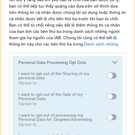
bạn có thể tiếp tục thấy quảng cáo dựa trên sở thích dựa
Spider Solitaire Classic
Tri Peaks Solitaire Classic
trên thông tin cá nhân được chúng tôi sử dụng hoặc thông tin
cá nhân được tiết lộ cho bên thứ ba trước khi bạn từ chối.
Bạn có thể từ chối riêng việc tiết lộ thêm thông tin cá nhân
của bạn bởi các bên thứ ba trong danh sách những người
tham gia hạ nguồn của IAB. Chúng tôi cũng có thể tiết lộ
thông tin này cho các bên thứ ba trong
Danh sách những
người tham gia hạ nguồn của IAB
, những bên này có thể tiết
lộ thêm thông tin này cho các bên thứ ba khác.
Personal Data Processing Opt Outs
3D Solitaire
Pyramid Solitaire: Ancient Rome
Please note that this website/app uses one or more Google
services and may gather and store information including but
I want to opt-out of the Sharing of my
personal data.
not limited to your visit or usage behaviour. You may click to
Opted In
grant or deny consent to Google and its third-party tags to
use your data for below specified purposes in below Google
I want to opt-out of the Sale of my
Personal Data.
consent section.
Opted In
I want to opt-out of processing my
Personal Data for Targeted Advertising.
Solitaire 12 in 1
Solitaire Farm: Seasons 5
Opted In