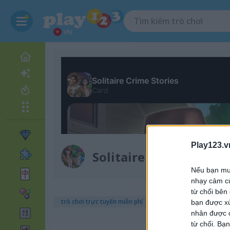
VN
Play123.v
Solitaire Crime Storie
Nếu bạn muố
nhạy cảm củ
từ chối bên
trò chơi trực tuyến miễn phí
trò chơi solitaire
solita
bạn được xử
nhân được c
từ chối. Bạn