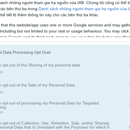
sách những người tham gia hạ nguồn của IAB. Chúng tôi cũng có thể ti
Cách chơi Solitaire Crime Stories
 các bên thứ ba trong
Danh sách những người tham gia hạ nguồn của 
hể tiết lộ thêm thông tin này cho các bên thứ ba khác.
 that this website/app uses one or more Google services and may gath
including but not limited to your visit or usage behaviour. You may click 
 to Google and its third-party tags to use your data for below specifi
ogle consent section.
l Data Processing Opt Outs
o opt-out of the Sharing of my personal data.
In
o opt-out of the Sale of my Personal Data.
In
to opt-out of processing my Personal Data for Targeted
ing.
rime Stories
In
o opt-out of Collection, Use, Retention, Sale, and/or Sharing
ersonal Data that Is Unrelated with the Purposes for which it