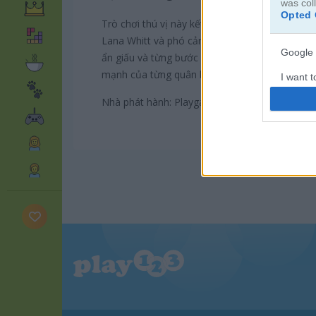
was col
Opted 
Trò chơi thú vị này kết hợp cách chơi Solitair
Lana Whitt và phó cảnh sát trưởng Bill Maite tạ
Google 
ẩn giấu và từng bước ghép lại sự thật qua mỗi 
mạnh của từng quân bài.
I want t
web or d
Nhà phát hành: Playgama
I want t
purpose
I want 
I want t
web or d
I want t
or app.
I want t