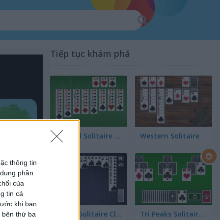
Tiếp tục khám phá
FreeCell Solitaire Classic
Western Solitaire
ặc thông tin
ử dụng phần
chối của
g tin cá
rước khi bạn
Spider Solitaire Classic
Tri Peaks Solitaire Classic
c bên thứ ba