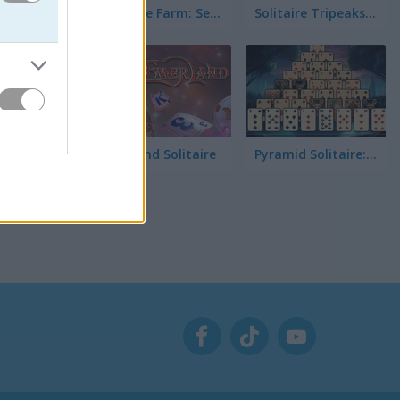
Solitaire Farm: Seasons 5
Solitaire Tripeaks Escapes
hà báo
iện bí mật
hác sức
Emerland Solitaire
Pyramid Solitaire: Great Pyramid