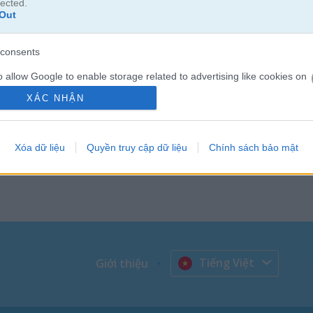
lected.
Out
e cổ điển với các nhiệm vụ điều tra cuốn hút khi bạn đồng hành cùng n
i thị trấn yên bình Springdale. Hãy cùng họ tìm hiểu các vụ án, phát h
consents
bàn chơi trong hành trình đi tìm công lý, đối mặt hiểm nguy và khai t
o allow Google to enable storage related to advertising like cookies on
evice identifiers in apps.
XÁC NHẬN
o allow my user data to be sent to Google for online advertising
s.
Xóa dữ liệu
Quyền truy cập dữ liệu
Chính sách bảo mật
to allow Google to send me personalized advertising.
o allow Google to enable storage related to analytics like cookies on
evice identifiers in apps.
o allow Google to enable storage related to functionality of the website
Tiếng Việt
Giới thiệu
o allow Google to enable storage related to personalization.