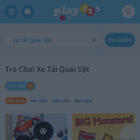
VN
tìm kiếm
Trò Chơi Xe Tải Quái Vật
Trò chơi
60
liên quan
mới nhất
lượt chơi
đánh giá