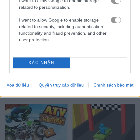
I want to allow Google to enable storage
related to personalization.
I want to allow Google to enable storage
related to security, including authentication
functionality and fraud prevention, and other
Road Madness
Sort Parking
user protection.
XÁC NHẬN
Xóa dữ liệu
Quyền truy cập dữ liệu
Chính sách bảo mật
Parking Order
Madmen Racing