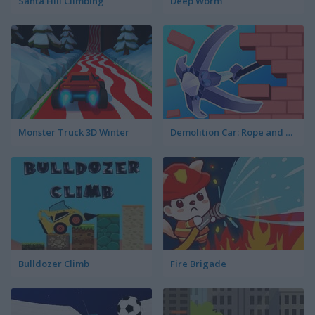
Santa Hill Climbing
Deep Worm
Monster Truck 3D Winter
Demolition Car: Rope and Hook
Bulldozer Climb
Fire Brigade