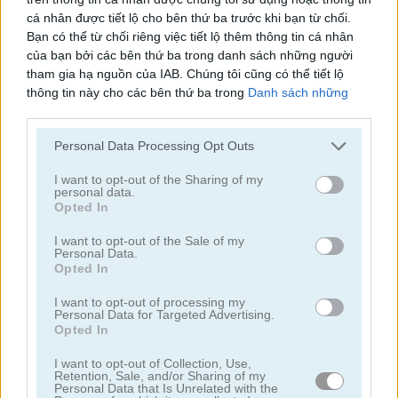
cá nhân được tiết lộ cho bên thứ ba trước khi bạn từ chối.
Bạn có thể từ chối riêng việc tiết lộ thêm thông tin cá nhân
của bạn bởi các bên thứ ba trong danh sách những người
Moto X3M
Bike Racing 3
tham gia hạ nguồn của IAB. Chúng tôi cũng có thể tiết lộ
thông tin này cho các bên thứ ba trong
Danh sách những
người tham gia hạ nguồn của IAB
, những bên này có thể tiết
lộ thêm thông tin này cho các bên thứ ba khác.
Personal Data Processing Opt Outs
Please note that this website/app uses one or more Google
services and may gather and store information including but
I want to opt-out of the Sharing of my
personal data.
not limited to your visit or usage behaviour. You may click to
Opted In
grant or deny consent to Google and its third-party tags to
Steam Trucker
King of the Hill
use your data for below specified purposes in below Google
I want to opt-out of the Sale of my
Personal Data.
consent section.
Opted In
I want to opt-out of processing my
Personal Data for Targeted Advertising.
Opted In
I want to opt-out of Collection, Use,
Retention, Sale, and/or Sharing of my
Personal Data that Is Unrelated with the
Crayz Monster Taxi
Winding Road