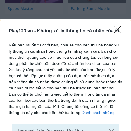
Speed Master
Parking Panic Mobile
Play123.vn -
Không xử lý thông tin cá nhân của tôi
Nếu bạn muốn từ chối bán, chia sẻ cho bên thứ ba hoặc xử
lý thông tin cá nhân hoặc thông tin nhạy cảm của bạn cho
mục đích quảng cáo có mục tiêu của chúng tôi, vui lòng sử
Parking Rush
Drift Cup Racing
dụng phần từ chối bên dưới để xác nhận lựa chọn của bạn.
Xin lưu ý rằng sau khi yêu cầu từ chối của bạn được xử lý,
bạn có thể tiếp tục thấy quảng cáo dựa trên sở thích dựa
trên thông tin cá nhân được chúng tôi sử dụng hoặc thông tin
cá nhân được tiết lộ cho bên thứ ba trước khi bạn từ chối.
Bạn có thể từ chối riêng việc tiết lộ thêm thông tin cá nhân
của bạn bởi các bên thứ ba trong danh sách những người
tham gia hạ nguồn của IAB. Chúng tôi cũng có thể tiết lộ
thông tin này cho các bên thứ ba trong
Danh sách những
Racing Cars
Street Pursuit
người tham gia hạ nguồn của IAB
, những bên này có thể tiết
lộ thêm thông tin này cho các bên thứ ba khác.
Personal Data Processing Opt Outs