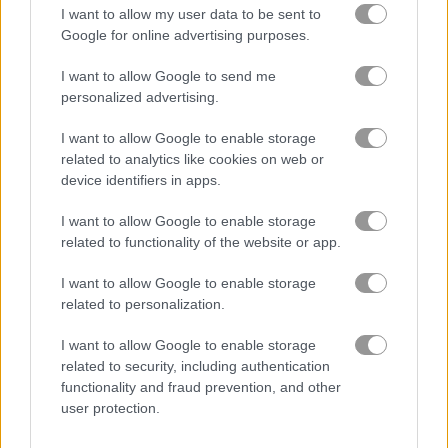
I want to allow my user data to be sent to
Google for online advertising purposes.
xe máy
I want to allow Google to send me
personalized advertising.
tàu thuyền
I want to allow Google to enable storage
ô tô
related to analytics like cookies on web or
device identifiers in apps.
drift
I want to allow Google to enable storage
related to functionality of the website or app.
xe tải quái vật
I want to allow Google to enable storage
related to personalization.
đậu xe
I want to allow Google to enable storage
related to security, including authentication
tàu hỏa
functionality and fraud prevention, and other
user protection.
trò chơi trực tuyến miễn phí
trò chơi Đua xe
e-scooter!