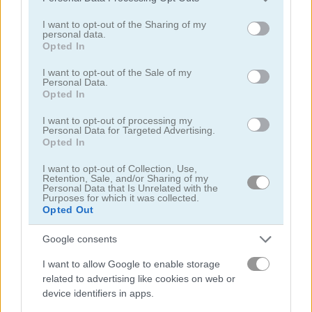
Please note that this website/app uses one or more Google
services and may gather and store information including but
I want to opt-out of the Sharing of my
personal data.
not limited to your visit or usage behaviour. You may click to
Opted In
grant or deny consent to Google and its third-party tags to
use your data for below specified purposes in below Google
I want to opt-out of the Sale of my
Personal Data.
consent section.
Opted In
StreetRace Fury
Highway Rider Extreme
I want to opt-out of processing my
Personal Data for Targeted Advertising.
Opted In
I want to opt-out of Collection, Use,
Retention, Sale, and/or Sharing of my
Personal Data that Is Unrelated with the
Purposes for which it was collected.
Opted Out
High Hills
Racing Monster Trucks
Google consents
Danh mục liên quan
I want to allow Google to enable storage
related to advertising like cookies on web or
device identifiers in apps.
xe buýt