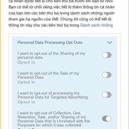
cá nhân được tiết lộ cho bên thứ ba trước khi bạn từ chối.
Bạn có thể từ chối riêng việc tiết lộ thêm thông tin cá nhân
của bạn bởi các bên thứ ba trong danh sách những người
tham gia hạ nguồn của IAB. Chúng tôi cũng có thể tiết lộ
thông tin này cho các bên thứ ba trong
Danh sách những
người tham gia hạ nguồn của IAB
, những bên này có thể tiết
Racing Cars
Street Pursuit
lộ thêm thông tin này cho các bên thứ ba khác.
Personal Data Processing Opt Outs
Please note that this website/app uses one or more Google
services and may gather and store information including but
I want to opt-out of the Sharing of my
personal data.
not limited to your visit or usage behaviour. You may click to
Opted In
grant or deny consent to Google and its third-party tags to
use your data for below specified purposes in below Google
I want to opt-out of the Sale of my
Personal Data.
consent section.
Opted In
StreetRace Fury
Highway Rider Extreme
I want to opt-out of processing my
Personal Data for Targeted Advertising.
Opted In
I want to opt-out of Collection, Use,
Retention, Sale, and/or Sharing of my
Personal Data that Is Unrelated with the
Purposes for which it was collected.