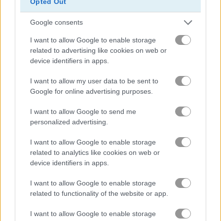
Opted Out
Google consents
E-Scooter!
High Hills
I want to allow Google to enable storage
Danh mục liên quan
related to advertising like cookies on web or
device identifiers in apps.
xe buýt
I want to allow my user data to be sent to
Google for online advertising purposes.
xe máy
I want to allow Google to send me
personalized advertising.
tàu thuyền
I want to allow Google to enable storage
related to analytics like cookies on web or
ô tô
device identifiers in apps.
I want to allow Google to enable storage
drift
related to functionality of the website or app.
xe tải quái vật
I want to allow Google to enable storage