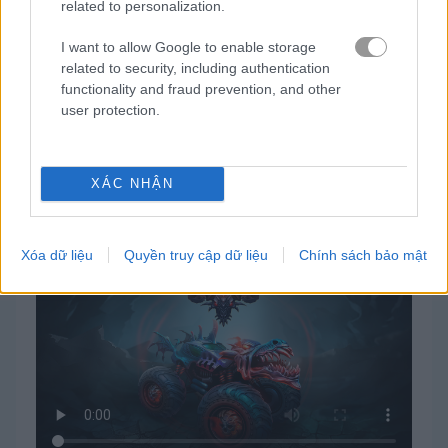
related to personalization.
đậu xe
I want to allow Google to enable storage
related to security, including authentication
functionality and fraud prevention, and other
tàu hỏa
user protection.
trò chơi trực tuyến miễn
trò chơi Đua
mad truck
phí
xe
challenge
XÁC NHẬN
Cách chơi Mad Truck Challenge
Xóa dữ liệu
Quyền truy cập dữ liệu
Chính sách bảo mật