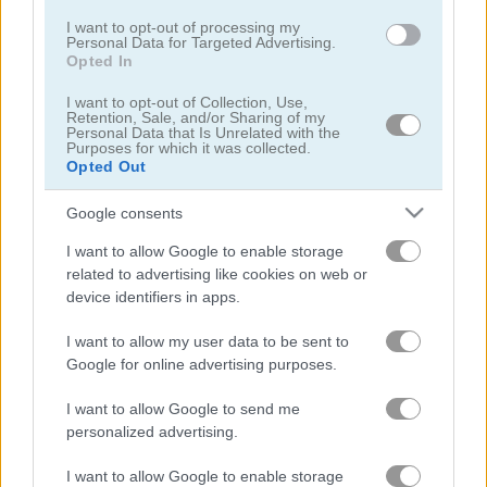
I want to opt-out of processing my
Personal Data for Targeted Advertising.
Opted In
I want to opt-out of Collection, Use,
Retention, Sale, and/or Sharing of my
Personal Data that Is Unrelated with the
Purposes for which it was collected.
Arkadium's Codeword
Daily Wordoku
Opted Out
Google consents
I want to allow Google to enable storage
related to advertising like cookies on web or
device identifiers in apps.
I want to allow my user data to be sent to
Daily Word Search
Halloween Words
Google for online advertising purposes.
I want to allow Google to send me
Danh mục liên quan
personalized advertising.
ô chữ
I want to allow Google to enable storage