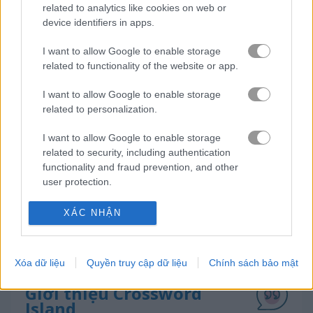
related to analytics like cookies on web or
device identifiers in apps.
tiểu thuyết
I want to allow Google to enable storage
related to functionality of the website or app.
trò chơi trực tuyến miễn phí
trò chơi Ô chữ
crossword island
I want to allow Google to enable storage
related to personalization.
Video gameplay
I want to allow Google to enable storage
related to security, including authentication
functionality and fraud prevention, and other
user protection.
XÁC NHẬN
Xóa dữ liệu
Quyền truy cập dữ liệu
Chính sách bảo mật
Giới thiệu Crossword
Island