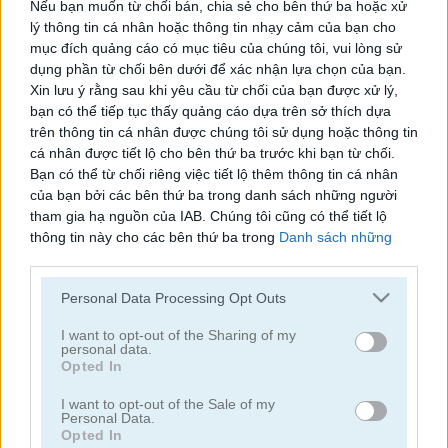
Nếu bạn muốn từ chối bán, chia sẻ cho bên thứ ba hoặc xử
lý thông tin cá nhân hoặc thông tin nhạy cảm của bạn cho
Word Detector
7 Words: 777 Word Puzzles
mục đích quảng cáo có mục tiêu của chúng tôi, vui lòng sử
dụng phần từ chối bên dưới để xác nhận lựa chọn của bạn.
Xin lưu ý rằng sau khi yêu cầu từ chối của bạn được xử lý,
bạn có thể tiếp tục thấy quảng cáo dựa trên sở thích dựa
trên thông tin cá nhân được chúng tôi sử dụng hoặc thông tin
cá nhân được tiết lộ cho bên thứ ba trước khi bạn từ chối.
Bạn có thể từ chối riêng việc tiết lộ thêm thông tin cá nhân
của bạn bởi các bên thứ ba trong danh sách những người
Words of Wonders - WOW
4x1 Picture Quiz
tham gia hạ nguồn của IAB. Chúng tôi cũng có thể tiết lộ
thông tin này cho các bên thứ ba trong
Danh sách những
người tham gia hạ nguồn của IAB
, những bên này có thể tiết
lộ thêm thông tin này cho các bên thứ ba khác.
Personal Data Processing Opt Outs
Please note that this website/app uses one or more Google
services and may gather and store information including but
I want to opt-out of the Sharing of my
personal data.
not limited to your visit or usage behaviour. You may click to
Opted In
grant or deny consent to Google and its third-party tags to
use your data for below specified purposes in below Google
Sweet Hangman
Text Twist 2
I want to opt-out of the Sale of my
Personal Data.
consent section.
Opted In