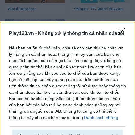
Word Detector
7 Words: 777 Word Puzzles
Play123.vn -
Không xử lý thông tin cá nhân của tôi
Nếu bạn muốn từ chối bán, chia sẻ cho bên thứ ba hoặc xử
lý thông tin cá nhân hoặc thông tin nhạy cảm của bạn cho
mục đích quảng cáo có mục tiêu của chúng tôi, vui lòng sử
Words of Wonders - WOW
4x1 Picture Quiz
dụng phần từ chối bên dưới để xác nhận lựa chọn của bạn.
Xin lưu ý rằng sau khi yêu cầu từ chối của bạn được xử lý,
bạn có thể tiếp tục thấy quảng cáo dựa trên sở thích dựa
trên thông tin cá nhân được chúng tôi sử dụng hoặc thông tin
cá nhân được tiết lộ cho bên thứ ba trước khi bạn từ chối.
Bạn có thể từ chối riêng việc tiết lộ thêm thông tin cá nhân
của bạn bởi các bên thứ ba trong danh sách những người
tham gia hạ nguồn của IAB. Chúng tôi cũng có thể tiết lộ
thông tin này cho các bên thứ ba trong
Danh sách những
Sweet Hangman
Text Twist 2
người tham gia hạ nguồn của IAB
, những bên này có thể tiết
lộ thêm thông tin này cho các bên thứ ba khác.