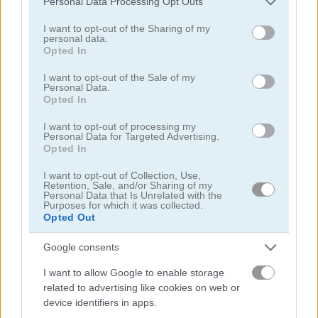
Personal Data Processing Opt Outs
Please note that this website/app uses one or more Google
services and may gather and store information including but
I want to opt-out of the Sharing of my
personal data.
not limited to your visit or usage behaviour. You may click to
Opted In
grant or deny consent to Google and its third-party tags to
use your data for below specified purposes in below Google
I want to opt-out of the Sale of my
Personal Data.
consent section.
Opted In
Arkadium's Codeword
Daily Wordoku
I want to opt-out of processing my
Personal Data for Targeted Advertising.
Opted In
I want to opt-out of Collection, Use,
Retention, Sale, and/or Sharing of my
Personal Data that Is Unrelated with the
Purposes for which it was collected.
Opted Out
Daily Word Search
Outspell
Google consents
Danh mục liên quan
I want to allow Google to enable storage
related to advertising like cookies on web or
device identifiers in apps.
ô chữ