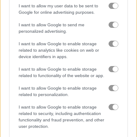
I want to allow my user data to be sent to
Google for online advertising purposes.
tiểu thuyết
I want to allow Google to send me
trò chơi trực tuyến miễn phí
trò chơi Ô chữ
halloween words
personalized advertising.
I want to allow Google to enable storage
Video gameplay
related to analytics like cookies on web or
device identifiers in apps.
I want to allow Google to enable storage
related to functionality of the website or app.
I want to allow Google to enable storage
related to personalization.
I want to allow Google to enable storage
related to security, including authentication
functionality and fraud prevention, and other
Cách chơi Halloween Words
user protection.