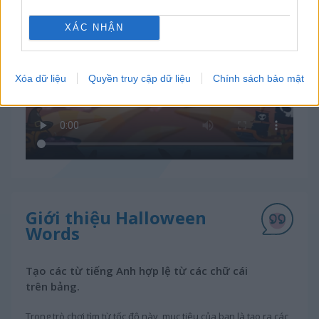
XÁC NHẬN
Xóa dữ liệu
Quyền truy cập dữ liệu
Chính sách bảo mật
Giới thiệu Halloween
Words
Tạo các từ tiếng Anh hợp lệ từ các chữ cái
trên bảng.
Trong trò chơi tìm từ tốc độ này, mục tiêu của bạn là tạo ra các