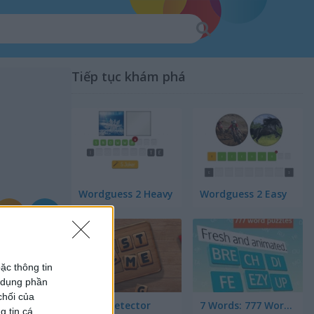
Tiếp tục khám phá
Wordguess 2 Heavy
Wordguess 2 Easy
ặc thông tin
ử dụng phần
chối của
Word Detector
7 Words: 777 Word Puzzles
g tin cá