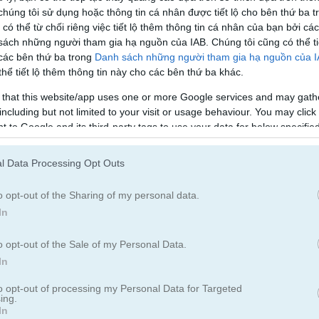
Tiểu Thuyết
húng tôi sử dụng hoặc thông tin cá nhân được tiết lộ cho bên thứ ba t
 có thể từ chối riêng việc tiết lộ thêm thông tin cá nhân của bạn bởi cá
sách những người tham gia hạ nguồn của IAB. Chúng tôi cũng có thể ti
ord search
 các bên thứ ba trong
Danh sách những người tham gia hạ nguồn của 
hể tiết lộ thêm thông tin này cho các bên thứ ba khác.
 that this website/app uses one or more Google services and may gath
Cách chơi Daily Word Search
including but not limited to your visit or usage behaviour. You may click 
 to Google and its third-party tags to use your data for below specifi
ogle consent section.
l Data Processing Opt Outs
o opt-out of the Sharing of my personal data.
In
o opt-out of the Sale of my Personal Data.
In
to opt-out of processing my Personal Data for Targeted
ing.
In