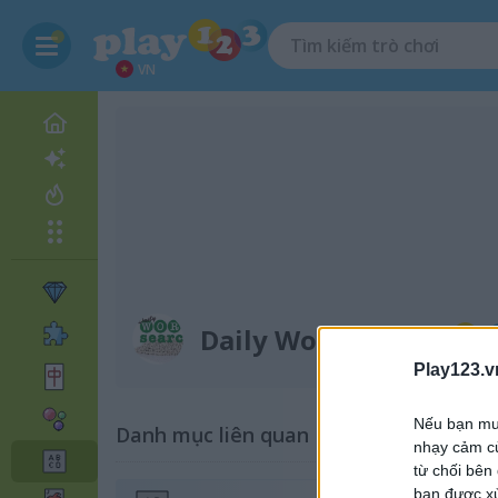
VN
Daily Word Search
Play123.v
Nếu bạn muố
Danh mục liên quan
nhạy cảm củ
từ chối bên
bạn được xử