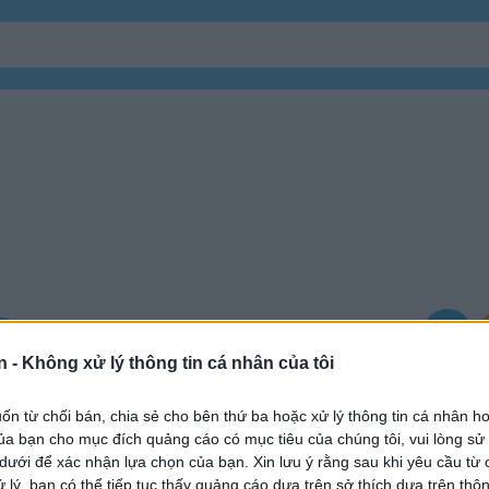
n -
Không xử lý thông tin cá nhân của tôi
n từ chối bán, chia sẻ cho bên thứ ba hoặc xử lý thông tin cá nhân ho
a bạn cho mục đích quảng cáo có mục tiêu của chúng tôi, vui lòng s
 dưới để xác nhận lựa chọn của bạn. Xin lưu ý rằng sau khi yêu cầu từ 
 lý, bạn có thể tiếp tục thấy quảng cáo dựa trên sở thích dựa trên thôn