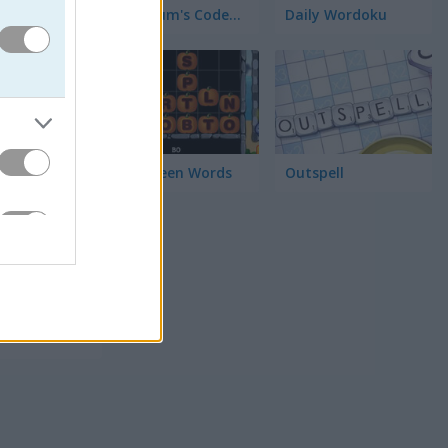
Arkadium's Codeword
Daily Wordoku
Halloween Words
Outspell
 bên trái
ra vốn từ
ố hàng