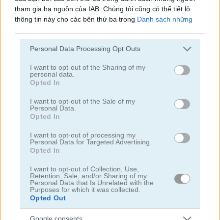
tham gia hạ nguồn của IAB. Chúng tôi cũng có thể tiết lộ
thông tin này cho các bên thứ ba trong
Danh sách những
người tham gia hạ nguồn của IAB
, những bên này có thể tiết
lộ thêm thông tin này cho các bên thứ ba khác.
Personal Data Processing Opt Outs
Please note that this website/app uses one or more Google
services and may gather and store information including but
I want to opt-out of the Sharing of my
Daily Wordoku
Daily Word Search
personal data.
not limited to your visit or usage behaviour. You may click to
Opted In
grant or deny consent to Google and its third-party tags to
use your data for below specified purposes in below Google
I want to opt-out of the Sale of my
Personal Data.
consent section.
Opted In
I want to opt-out of processing my
Personal Data for Targeted Advertising.
Opted In
Halloween Words
Outspell
I want to opt-out of Collection, Use,
Retention, Sale, and/or Sharing of my
Personal Data that Is Unrelated with the
Danh mục liên quan
Purposes for which it was collected.
Opted Out
ô chữ
Google consents