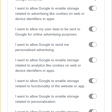
I want to allow Google to enable storage
tiểu thuyết
related to advertising like cookies on web or
device identifiers in apps.
trò chơi trực tuyến miễn
trò chơi Ô
words of wonders -
I want to allow my user data to be sent to
phí
chữ
wow
Google for online advertising purposes.
I want to allow Google to send me
Video gameplay
personalized advertising.
I want to allow Google to enable storage
related to analytics like cookies on web or
device identifiers in apps.
I want to allow Google to enable storage
related to functionality of the website or app.
I want to allow Google to enable storage
related to personalization.
Cách chơi Words of Wonders - WOW
I want to allow Google to enable storage