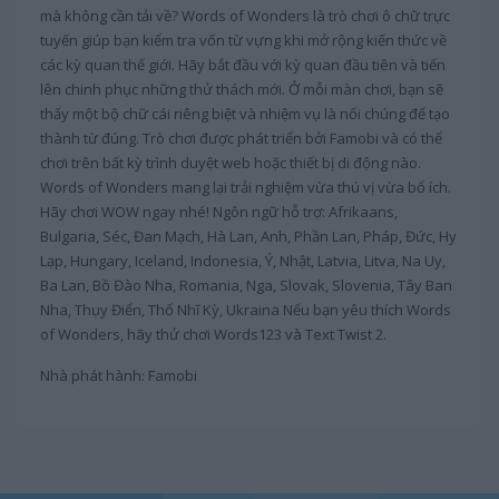
mà không cần tải về? Words of Wonders là trò chơi ô chữ trực
tuyến giúp bạn kiểm tra vốn từ vựng khi mở rộng kiến thức về
các kỳ quan thế giới. Hãy bắt đầu với kỳ quan đầu tiên và tiến
lên chinh phục những thử thách mới. Ở mỗi màn chơi, bạn sẽ
thấy một bộ chữ cái riêng biệt và nhiệm vụ là nối chúng để tạo
thành từ đúng. Trò chơi được phát triển bởi Famobi và có thể
chơi trên bất kỳ trình duyệt web hoặc thiết bị di động nào.
Words of Wonders mang lại trải nghiệm vừa thú vị vừa bổ ích.
Hãy chơi WOW ngay nhé! Ngôn ngữ hỗ trợ: Afrikaans,
Bulgaria, Séc, Đan Mạch, Hà Lan, Anh, Phần Lan, Pháp, Đức, Hy
Lạp, Hungary, Iceland, Indonesia, Ý, Nhật, Latvia, Litva, Na Uy,
Ba Lan, Bồ Đào Nha, Romania, Nga, Slovak, Slovenia, Tây Ban
Nha, Thụy Điển, Thổ Nhĩ Kỳ, Ukraina Nếu bạn yêu thích Words
of Wonders, hãy thử chơi Words123 và Text Twist 2.
Nhà phát hành: Famobi