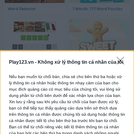
Word Detector
7 Words: 777 Word Puzzles
Play123.vn -
Không xử lý thông tin cá nhân của tôi
4x1 Picture Quiz
Sweet Hangman
Nếu bạn muốn từ chối bán, chia sẻ cho bên thứ ba hoặc xử
lý thông tin cá nhân hoặc thông tin nhạy cảm của bạn cho
mục đích quảng cáo có mục tiêu của chúng tôi, vui lòng sử
dụng phần từ chối bên dưới để xác nhận lựa chọn của bạn.
Xin lưu ý rằng sau khi yêu cầu từ chối của bạn được xử lý,
bạn có thể tiếp tục thấy quảng cáo dựa trên sở thích dựa
trên thông tin cá nhân được chúng tôi sử dụng hoặc thông tin
Text Twist 2
Arkadium's Codeword
cá nhân được tiết lộ cho bên thứ ba trước khi bạn từ chối.
Bạn có thể từ chối riêng việc tiết lộ thêm thông tin cá nhân
của bạn bởi các bên thứ ba trong danh sách những người