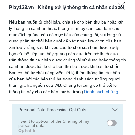
Play123.vn -
Không xử lý thông tin cá nhân của tôi
Nếu bạn muốn từ chối bán, chia sẻ cho bên thứ ba hoặc xử
lý thông tin cá nhân hoặc thông tin nhạy cảm của bạn cho
mục đích quảng cáo có mục tiêu của chúng tôi, vui lòng sử
dụng phần từ chối bên dưới để xác nhận lựa chọn của bạn.
Race Right
Home Run Champion
Xin lưu ý rằng sau khi yêu cầu từ chối của bạn được xử lý,
bạn có thể tiếp tục thấy quảng cáo dựa trên sở thích dựa
trên thông tin cá nhân được chúng tôi sử dụng hoặc thông tin
cá nhân được tiết lộ cho bên thứ ba trước khi bạn từ chối.
Bạn có thể từ chối riêng việc tiết lộ thêm thông tin cá nhân
của bạn bởi các bên thứ ba trong danh sách những người
tham gia hạ nguồn của IAB. Chúng tôi cũng có thể tiết lộ
thông tin này cho các bên thứ ba trong
Danh sách những
người tham gia hạ nguồn của IAB
, những bên này có thể tiết
Cheap Golf
Troll Boxing
lộ thêm thông tin này cho các bên thứ ba khác.
Personal Data Processing Opt Outs
Danh mục liên quan
Please note that this website/app uses one or more Google
services and may gather and store information including but
I want to opt-out of the Sharing of my
personal data.
not limited to your visit or usage behaviour. You may click to
Opted In
bóng bầu dục
grant or deny consent to Google and its third-party tags to