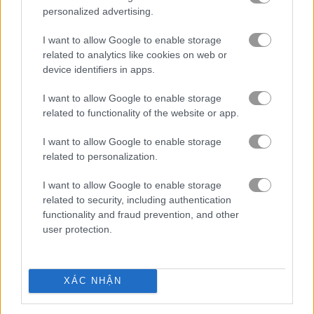
personalized advertising.
khúc côn cầu
I want to allow Google to enable storage
related to analytics like cookies on web or
rugby
device identifiers in apps.
trượt ván
I want to allow Google to enable storage
related to functionality of the website or app.
trượt tuyết
I want to allow Google to enable storage
related to personalization.
quần vợt
I want to allow Google to enable storage
related to security, including authentication
bóng chuyền
functionality and fraud prevention, and other
user protection.
trò chơi trực tuyến miễn
trò chơi thể
basketball stars
phí
thao
2026
XÁC NHẬN
Video gameplay