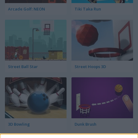
Arcade Golf: NEON
Tiki Taka Run
Street Ball Star
Street Hoops 3D
3D Bowling
Dunk Brush