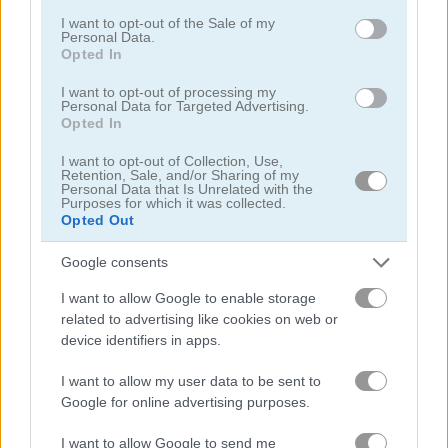
use your data for below specified purposes in below Google
I want to opt-out of the Sale of my
Personal Data.
consent section.
bóng
Opted In
I want to opt-out of processing my
bóng chày
Personal Data for Targeted Advertising.
Opted In
bóng rổ
I want to opt-out of Collection, Use,
Retention, Sale, and/or Sharing of my
Personal Data that Is Unrelated with the
Purposes for which it was collected.
bowling
Opted Out
quyền anh
Google consents
I want to allow Google to enable storage
cricket
related to advertising like cookies on web or
device identifiers in apps.
phi tiêu
I want to allow my user data to be sent to
Google for online advertising purposes.
golf
I want to allow Google to send me