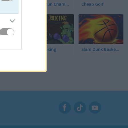
Home Run Champion
Cheap Golf
Troll Boxing
Slam Dunk Basketball