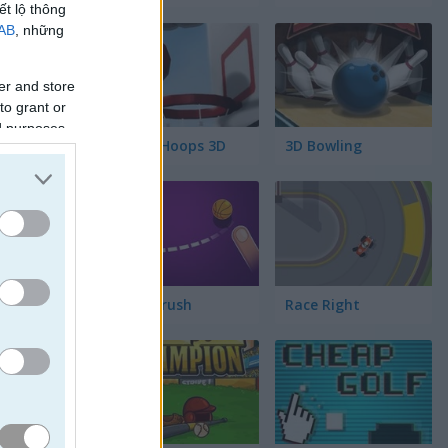
ết lộ thông
IAB
, những
er and store
to grant or
ed purposes
Street Hoops 3D
3D Bowling
Dunk Brush
Race Right
ép ném