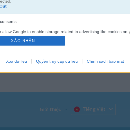
lected.
Out
consents
o allow Google to enable storage related to advertising like cookies on
evice identifiers in apps.
XÁC NHẬN
o allow my user data to be sent to Google for online advertising
s.
Xóa dữ liệu
Quyền truy cập dữ liệu
Chính sách bảo mật
to allow Google to send me personalized advertising.
o allow Google to enable storage related to analytics like cookies on
evice identifiers in apps.
o allow Google to enable storage related to functionality of the website
Tiếng Việt
Giới thiệu
o allow Google to enable storage related to personalization.