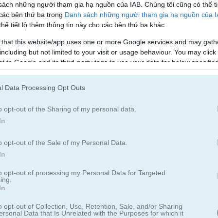
sách những người tham gia hạ nguồn của IAB. Chúng tôi cũng có thể ti
 các bên thứ ba trong
Danh sách những người tham gia hạ nguồn của 
Quần Vợt
Bóng Chuyền
hể tiết lộ thêm thông tin này cho các bên thứ ba khác.
 that this website/app uses one or more Google services and may gath
including but not limited to your visit or usage behaviour. You may click 
tball
 to Google and its third-party tags to use your data for below specifi
ogle consent section.
l Data Processing Opt Outs
o opt-out of the Sharing of my personal data.
In
tục cải thiện điểm cao của bạn!
o opt-out of the Sale of my Personal Data.
ưng cực kỳ cuốn hút. Bạn có thể ghi được bao nhiêu rổ? Bạn được ph
In
hể hiện kỹ năng của bạn và đạt điểm số cao nhé!
to opt-out of processing my Personal Data for Targeted
ing.
In
o opt-out of Collection, Use, Retention, Sale, and/or Sharing
ersonal Data that Is Unrelated with the Purposes for which it