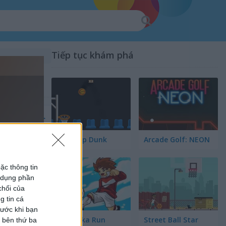
Tiếp tục khám phá
Tap Tap Dunk
Arcade Golf: NEON
ặc thông tin
ử dụng phần
chối của
g tin cá
rước khi bạn
Tiki Taka Run
Street Ball Star
c bên thứ ba