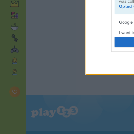
was col
Opted 
Google 
I want t
web or d
I want t
purpose
I want 
I want t
web or d
I want t
or app.
I want t