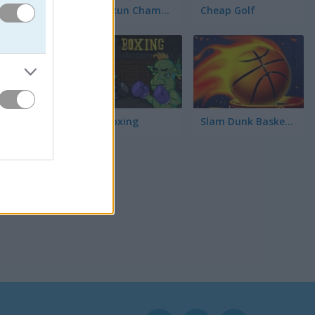
Home Run Champion
Cheap Golf
như vậy
 nữa! Tuy
Troll Boxing
Slam Dunk Basketball