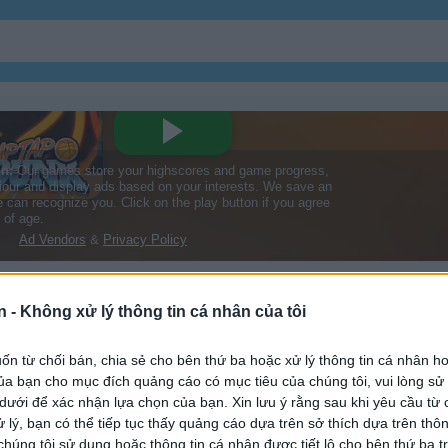
Bóng
Bóng Chày
Bowling
Quyền Anh
n -
Không xử lý thông tin cá nhân của tôi
n từ chối bán, chia sẻ cho bên thứ ba hoặc xử lý thông tin cá nhân ho
Phi Tiêu
Golf
a bạn cho mục đích quảng cáo có mục tiêu của chúng tôi, vui lòng s
 dưới để xác nhận lựa chọn của bạn. Xin lưu ý rằng sau khi yêu cầu từ 
 lý, bạn có thể tiếp tục thấy quảng cáo dựa trên sở thích dựa trên thôn
Rugby
Trượt Ván
húng tôi sử dụng hoặc thông tin cá nhân được tiết lộ cho bên thứ ba t