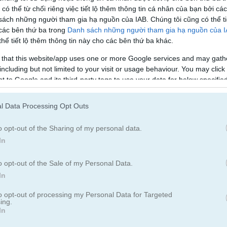
 có thể từ chối riêng việc tiết lộ thêm thông tin cá nhân của bạn bởi cá
sách những người tham gia hạ nguồn của IAB. Chúng tôi cũng có thể ti
Quần Vợt
Bóng Chuyền
 các bên thứ ba trong
Danh sách những người tham gia hạ nguồn của 
hể tiết lộ thêm thông tin này cho các bên thứ ba khác.
ap dunk
 that this website/app uses one or more Google services and may gath
including but not limited to your visit or usage behaviour. You may click 
 to Google and its third-party tags to use your data for below specifi
ogle consent section.
l Data Processing Opt Outs
o opt-out of the Sharing of my personal data.
In
o opt-out of the Sale of my Personal Data.
In
to opt-out of processing my Personal Data for Targeted
ing.
In