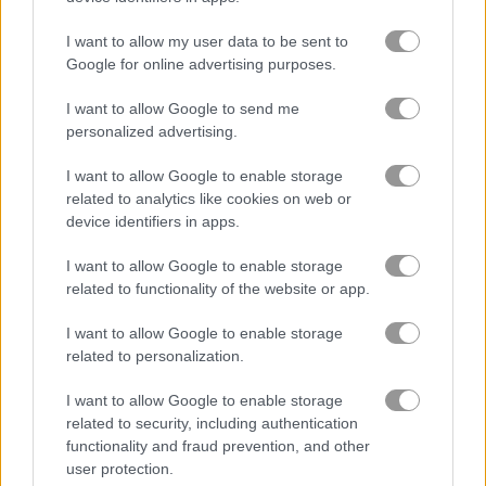
flappy bird
I want to allow my user data to be sent to
Google for online advertising purposes.
ếch
I want to allow Google to send me
personalized advertising.
ngựa
I want to allow Google to enable storage
related to analytics like cookies on web or
khỉ
device identifiers in apps.
gấu trúc
I want to allow Google to enable storage
related to functionality of the website or app.
chim cánh cụt
I want to allow Google to enable storage
related to personalization.
thú cưng
I want to allow Google to enable storage
related to security, including authentication
heo
functionality and fraud prevention, and other
user protection.