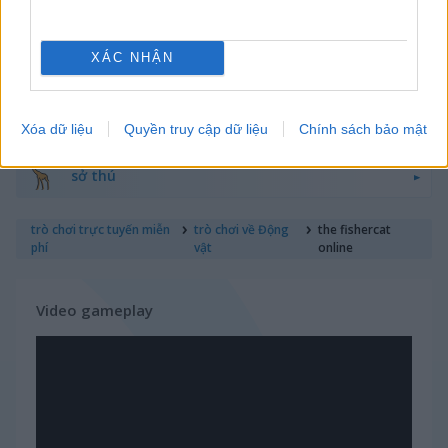
thỏ
XÁC NHẬN
cá mập
cừu
Xóa dữ liệu
Quyền truy cập dữ liệu
Chính sách bảo mật
sở thú
trò chơi trực tuyến miễn
trò chơi về Động
the fishercat
phí
vật
online
Video gameplay