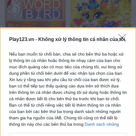
Play123.vn -
Không xử lý thông tin cá nhân của tôi
Word Bird
Happy Bunny
Nếu bạn muốn từ chối bán, chia sẻ cho bên thứ ba hoặc xử
lý thông tin cá nhân hoặc thông tin nhạy cảm của bạn cho
mục đích quảng cáo có mục tiêu của chúng tôi, vui lòng sử
dụng phần từ chối bên dưới để xác nhận lựa chọn của bạn.
Xin lưu ý rằng sau khi yêu cầu từ chối của bạn được xử lý,
bạn có thể tiếp tục thấy quảng cáo dựa trên sở thích dựa
trên thông tin cá nhân được chúng tôi sử dụng hoặc thông tin
cá nhân được tiết lộ cho bên thứ ba trước khi bạn từ chối.
Happy Dog
Happy Cat
Bạn có thể từ chối riêng việc tiết lộ thêm thông tin cá nhân
của bạn bởi các bên thứ ba trong danh sách những người
Danh mục liên quan
tham gia hạ nguồn của IAB. Chúng tôi cũng có thể tiết lộ
thông tin này cho các bên thứ ba trong
Danh sách những
người tham gia hạ nguồn của IAB
, những bên này có thể tiết
chim