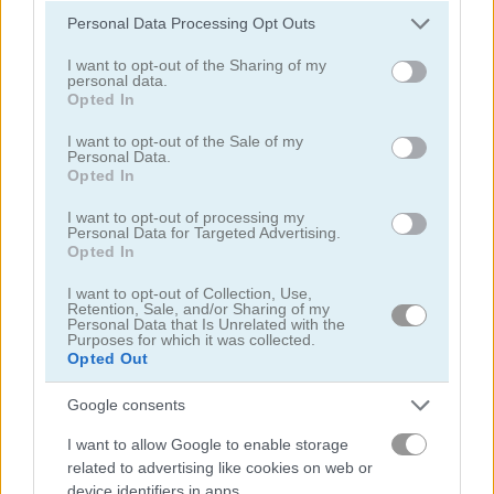
lộ thêm thông tin này cho các bên thứ ba khác.
Personal Data Processing Opt Outs
Please note that this website/app uses one or more Google
thỏ
services and may gather and store information including but
I want to opt-out of the Sharing of my
personal data.
not limited to your visit or usage behaviour. You may click to
Opted In
mèo
grant or deny consent to Google and its third-party tags to
use your data for below specified purposes in below Google
I want to opt-out of the Sale of my
Personal Data.
consent section.
gà
Opted In
I want to opt-out of processing my
khủng long
Personal Data for Targeted Advertising.
Opted In
chó
I want to opt-out of Collection, Use,
Retention, Sale, and/or Sharing of my
Personal Data that Is Unrelated with the
Purposes for which it was collected.
cá heo
Opted Out
Google consents
vịt
I want to allow Google to enable storage
câu cá
related to advertising like cookies on web or
device identifiers in apps.