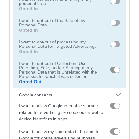
personal data.
not limited to your visit or usage behaviour. You may click to
Opted In
grant or deny consent to Google and its third-party tags to
use your data for below specified purposes in below Google
I want to opt-out of the Sale of my
Personal Data.
consent section.
Opted In
I want to opt-out of processing my
Solitaire Classic
Solitaire Classic Christmas
Personal Data for Targeted Advertising.
Opted In
I want to opt-out of Collection, Use,
Retention, Sale, and/or Sharing of my
Personal Data that Is Unrelated with the
Purposes for which it was collected.
Opted Out
Google consents
Solitaire Master
Solitaire Legend
I want to allow Google to enable storage
related to advertising like cookies on web or
Danh mục liên quan
device identifiers in apps.
I want to allow my user data to be sent to
rummy
Google for online advertising purposes.