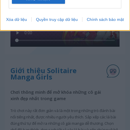
Xóa dữ liệu
Quyền truy cập dữ liệu
Chính sách bảo mật
Giới thiệu Solitaire
Manga Girls
Chơi thông minh để mở khóa những cô gái
xinh đẹp nhất trong game
Trò chơi này rất đơn giản và là một trong những trò đánh bài
nổi tiếng nhất, được nhiều người yêu thích. Sắp xếp các lá bài
đúng thứ tự để mở ra những cô gái manga dễ thương. Chọn
chế độ bạn thích, dọn sạch tất cả các lá bài và xếp chúng về bộ