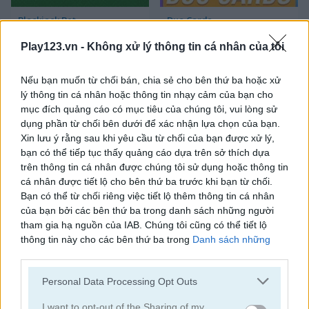
Blackjack Bet
Duo Cards
Play123.vn -
Không xử lý thông tin cá nhân của tôi
Nếu bạn muốn từ chối bán, chia sẻ cho bên thứ ba hoặc xử
lý thông tin cá nhân hoặc thông tin nhạy cảm của bạn cho
mục đích quảng cáo có mục tiêu của chúng tôi, vui lòng sử
dụng phần từ chối bên dưới để xác nhận lựa chọn của bạn.
Xin lưu ý rằng sau khi yêu cầu từ chối của bạn được xử lý,
Gin Rummy Classic
Okey Classic
bạn có thể tiếp tục thấy quảng cáo dựa trên sở thích dựa
trên thông tin cá nhân được chúng tôi sử dụng hoặc thông tin
cá nhân được tiết lộ cho bên thứ ba trước khi bạn từ chối.
Bạn có thể từ chối riêng việc tiết lộ thêm thông tin cá nhân
của bạn bởi các bên thứ ba trong danh sách những người
tham gia hạ nguồn của IAB. Chúng tôi cũng có thể tiết lộ
thông tin này cho các bên thứ ba trong
Danh sách những
người tham gia hạ nguồn của IAB
, những bên này có thể tiết
lộ thêm thông tin này cho các bên thứ ba khác.
Solitaire Klondike
Crossover 21
Personal Data Processing Opt Outs
Please note that this website/app uses one or more Google
services and may gather and store information including but
I want to opt-out of the Sharing of my