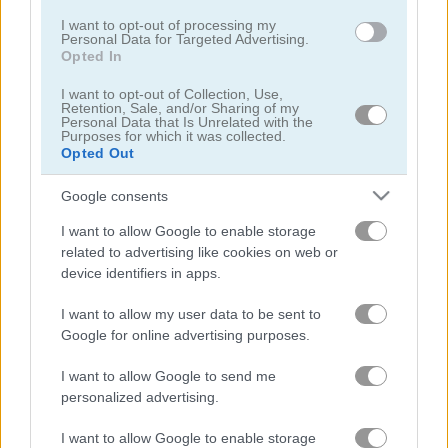
I want to opt-out of processing my
Personal Data for Targeted Advertising.
Opted In
I want to opt-out of Collection, Use,
Retention, Sale, and/or Sharing of my
Personal Data that Is Unrelated with the
Purposes for which it was collected.
Solitaire Classic Christmas
Solitaire Master
Opted Out
Google consents
I want to allow Google to enable storage
related to advertising like cookies on web or
device identifiers in apps.
I want to allow my user data to be sent to
Solitaire Legend
Pantagruel Double Klondike
Google for online advertising purposes.
I want to allow Google to send me
Danh mục liên quan
personalized advertising.
rummy
I want to allow Google to enable storage