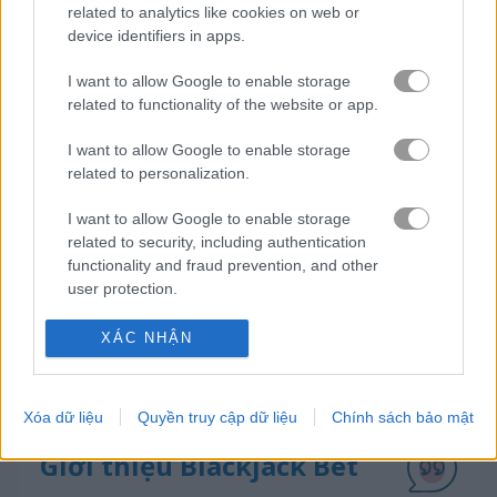
related to analytics like cookies on web or
device identifiers in apps.
freecell
I want to allow Google to enable storage
related to functionality of the website or app.
trò chơi trực tuyến miễn phí
trò chơi bài
blackjack bet
I want to allow Google to enable storage
related to personalization.
Video gameplay
I want to allow Google to enable storage
related to security, including authentication
functionality and fraud prevention, and other
user protection.
XÁC NHẬN
Xóa dữ liệu
Quyền truy cập dữ liệu
Chính sách bảo mật
Giới thiệu Blackjack Bet