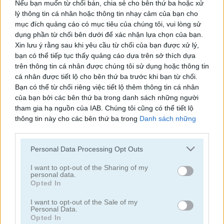
Nếu bạn muốn từ chối bán, chia sẻ cho bên thứ ba hoặc xử
lý thông tin cá nhân hoặc thông tin nhạy cảm của bạn cho
Duo Cards
Gin Rummy Classic
mục đích quảng cáo có mục tiêu của chúng tôi, vui lòng sử
dụng phần từ chối bên dưới để xác nhận lựa chọn của bạn.
Xin lưu ý rằng sau khi yêu cầu từ chối của bạn được xử lý,
bạn có thể tiếp tục thấy quảng cáo dựa trên sở thích dựa
trên thông tin cá nhân được chúng tôi sử dụng hoặc thông tin
cá nhân được tiết lộ cho bên thứ ba trước khi bạn từ chối.
Bạn có thể từ chối riêng việc tiết lộ thêm thông tin cá nhân
của bạn bởi các bên thứ ba trong danh sách những người
Okey Classic
Solitaire Klondike
tham gia hạ nguồn của IAB. Chúng tôi cũng có thể tiết lộ
thông tin này cho các bên thứ ba trong
Danh sách những
người tham gia hạ nguồn của IAB
, những bên này có thể tiết
lộ thêm thông tin này cho các bên thứ ba khác.
Personal Data Processing Opt Outs
Please note that this website/app uses one or more Google
services and may gather and store information including but
I want to opt-out of the Sharing of my
personal data.
not limited to your visit or usage behaviour. You may click to
Opted In
grant or deny consent to Google and its third-party tags to
use your data for below specified purposes in below Google
Crossover 21
Solitaire Classic
I want to opt-out of the Sale of my
Personal Data.
consent section.
Opted In