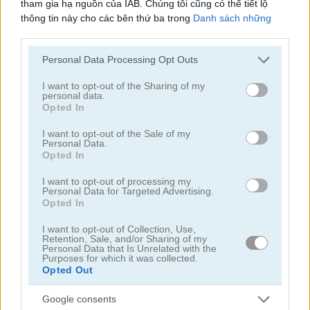
tham gia hạ nguồn của IAB. Chúng tôi cũng có thể tiết lộ
thông tin này cho các bên thứ ba trong
Danh sách những
người tham gia hạ nguồn của IAB
, những bên này có thể tiết
lộ thêm thông tin này cho các bên thứ ba khác.
Personal Data Processing Opt Outs
Please note that this website/app uses one or more Google
services and may gather and store information including but
I want to opt-out of the Sharing of my
personal data.
Toilet Run
Chainy Chisai Medieval 2
not limited to your visit or usage behaviour. You may click to
Opted In
grant or deny consent to Google and its third-party tags to
use your data for below specified purposes in below Google
I want to opt-out of the Sale of my
Personal Data.
consent section.
Opted In
I want to opt-out of processing my
Personal Data for Targeted Advertising.
Opted In
Hold My Hand, Friend
Emoji Fun
I want to opt-out of Collection, Use,
Retention, Sale, and/or Sharing of my
Personal Data that Is Unrelated with the
Purposes for which it was collected.
Danh mục liên quan
Opted Out
Google consents
2048