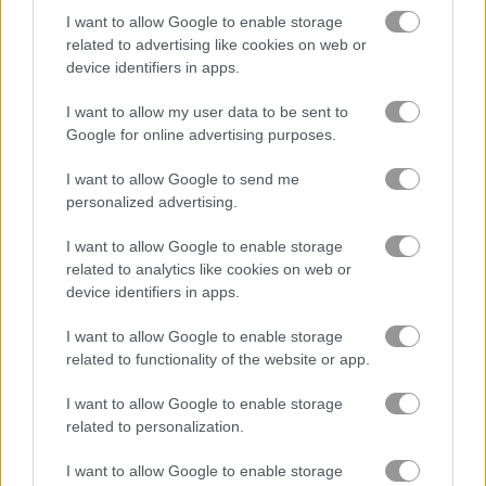
I want to allow Google to enable storage
related to advertising like cookies on web or
khối
device identifiers in apps.
trái cây
I want to allow my user data to be sent to
Google for online advertising purposes.
ghép hình
I want to allow Google to send me
personalized advertising.
hợp nhất
I want to allow Google to enable storage
related to analytics like cookies on web or
câu đố
device identifiers in apps.
I want to allow Google to enable storage
trò chơi trực tuyến
trò chơi xếp
money movers 3:
related to functionality of the website or app.
miễn phí
hình
guard duty
I want to allow Google to enable storage
related to personalization.
Video gameplay
I want to allow Google to enable storage