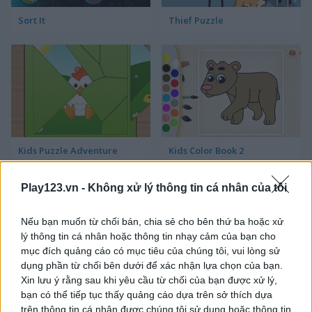
Sort It
Thief Puzzle
Kids Puzzle Adventure
Kids Color Book 2
Play123.vn -
Không xử lý thông tin cá nhân của tôi
Nếu bạn muốn từ chối bán, chia sẻ cho bên thứ ba hoặc xử
lý thông tin cá nhân hoặc thông tin nhạy cảm của bạn cho
mục đích quảng cáo có mục tiêu của chúng tôi, vui lòng sử
dụng phần từ chối bên dưới để xác nhận lựa chọn của bạn.
Xin lưu ý rằng sau khi yêu cầu từ chối của bạn được xử lý,
Peet Sneak
Toilet Run
bạn có thể tiếp tục thấy quảng cáo dựa trên sở thích dựa
trên thông tin cá nhân được chúng tôi sử dụng hoặc thông tin