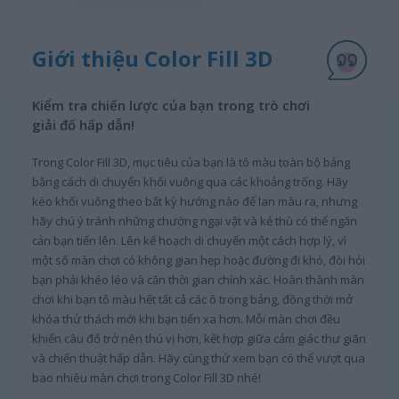
Giới thiệu Color Fill 3D
Kiểm tra chiến lược của bạn trong trò chơi
giải đố hấp dẫn!
Trong Color Fill 3D, mục tiêu của bạn là tô màu toàn bộ bảng
bằng cách di chuyển khối vuông qua các khoảng trống. Hãy
kéo khối vuông theo bất kỳ hướng nào để lan màu ra, nhưng
hãy chú ý tránh những chướng ngại vật và kẻ thù có thể ngăn
cản bạn tiến lên. Lên kế hoạch di chuyển một cách hợp lý, vì
một số màn chơi có không gian hẹp hoặc đường đi khó, đòi hỏi
bạn phải khéo léo và căn thời gian chính xác. Hoàn thành màn
chơi khi bạn tô màu hết tất cả các ô trong bảng, đồng thời mở
khóa thử thách mới khi bạn tiến xa hơn. Mỗi màn chơi đều
khiến câu đố trở nên thú vị hơn, kết hợp giữa cảm giác thư giãn
và chiến thuật hấp dẫn. Hãy cùng thử xem bạn có thể vượt qua
bao nhiêu màn chơi trong Color Fill 3D nhé!