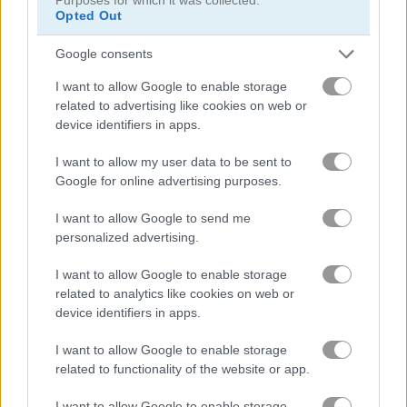
Opted Out
khối
Google consents
I want to allow Google to enable storage
trái cây
related to advertising like cookies on web or
device identifiers in apps.
ghép hình
I want to allow my user data to be sent to
Google for online advertising purposes.
hợp nhất
I want to allow Google to send me
câu đố
personalized advertising.
I want to allow Google to enable storage
trò chơi trực tuyến miễn phí
trò chơi xếp hình
color fill 3d
related to analytics like cookies on web or
device identifiers in apps.
Video gameplay
I want to allow Google to enable storage
related to functionality of the website or app.
I want to allow Google to enable storage