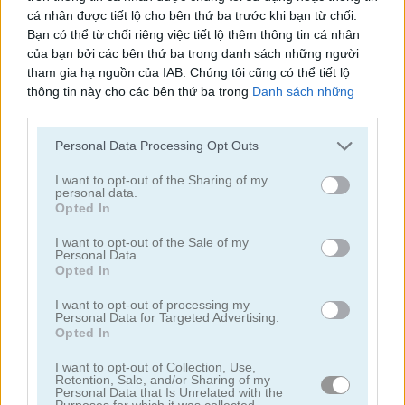
cá nhân được tiết lộ cho bên thứ ba trước khi bạn từ chối.
Bạn có thể từ chối riêng việc tiết lộ thêm thông tin cá nhân
của bạn bởi các bên thứ ba trong danh sách những người
tham gia hạ nguồn của IAB. Chúng tôi cũng có thể tiết lộ
thông tin này cho các bên thứ ba trong
Danh sách những
người tham gia hạ nguồn của IAB
, những bên này có thể tiết
Chainy Chisai Medieval 2
Hold My Hand, Friend
lộ thêm thông tin này cho các bên thứ ba khác.
Personal Data Processing Opt Outs
Please note that this website/app uses one or more Google
services and may gather and store information including but
I want to opt-out of the Sharing of my
personal data.
not limited to your visit or usage behaviour. You may click to
Opted In
grant or deny consent to Google and its third-party tags to
use your data for below specified purposes in below Google
I want to opt-out of the Sale of my
Personal Data.
consent section.
Opted In
Emoji Fun
Pipe Puzzle
I want to opt-out of processing my
Personal Data for Targeted Advertising.
Opted In
Danh mục liên quan
I want to opt-out of Collection, Use,
Retention, Sale, and/or Sharing of my
Personal Data that Is Unrelated with the
2048
Purposes for which it was collected.