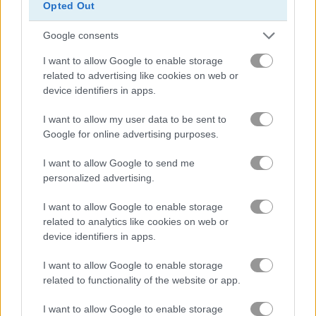
Opted Out
khối
Google consents
I want to allow Google to enable storage
trái cây
related to advertising like cookies on web or
device identifiers in apps.
ghép hình
I want to allow my user data to be sent to
Google for online advertising purposes.
hợp nhất
I want to allow Google to send me
personalized advertising.
câu đố
I want to allow Google to enable storage
related to analytics like cookies on web or
trò chơi trực tuyến miễn
trò chơi xếp
money movers
phí
hình
2
device identifiers in apps.
I want to allow Google to enable storage
Video gameplay
related to functionality of the website or app.
I want to allow Google to enable storage