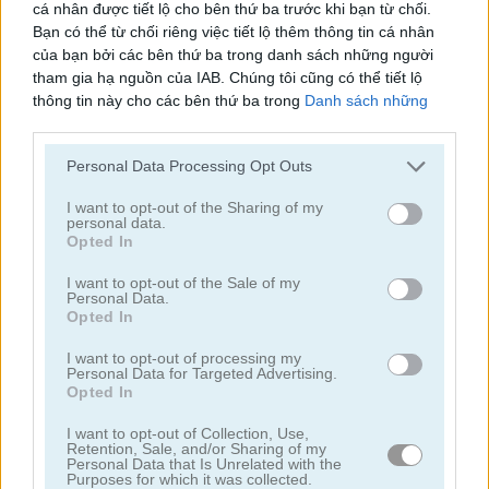
cá nhân được tiết lộ cho bên thứ ba trước khi bạn từ chối.
Bạn có thể từ chối riêng việc tiết lộ thêm thông tin cá nhân
của bạn bởi các bên thứ ba trong danh sách những người
tham gia hạ nguồn của IAB. Chúng tôi cũng có thể tiết lộ
thông tin này cho các bên thứ ba trong
Danh sách những
người tham gia hạ nguồn của IAB
, những bên này có thể tiết
lộ thêm thông tin này cho các bên thứ ba khác.
Toilet Run
Chainy Chisai Medieval 2
Personal Data Processing Opt Outs
Please note that this website/app uses one or more Google
services and may gather and store information including but
I want to opt-out of the Sharing of my
personal data.
not limited to your visit or usage behaviour. You may click to
Opted In
grant or deny consent to Google and its third-party tags to
use your data for below specified purposes in below Google
I want to opt-out of the Sale of my
Personal Data.
consent section.
Opted In
I want to opt-out of processing my
Hold My Hand, Friend
Emoji Fun
Personal Data for Targeted Advertising.
Opted In
Danh mục liên quan
I want to opt-out of Collection, Use,
Retention, Sale, and/or Sharing of my
Personal Data that Is Unrelated with the
2048
Purposes for which it was collected.