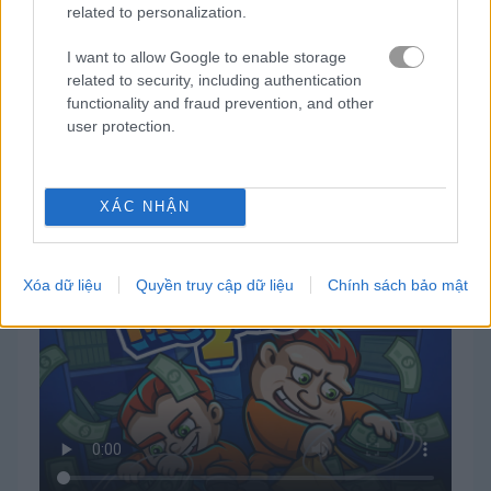
related to personalization.
I want to allow Google to enable storage
related to security, including authentication
functionality and fraud prevention, and other
user protection.
Cách chơi Money Movers 2
XÁC NHẬN
Xóa dữ liệu
Quyền truy cập dữ liệu
Chính sách bảo mật