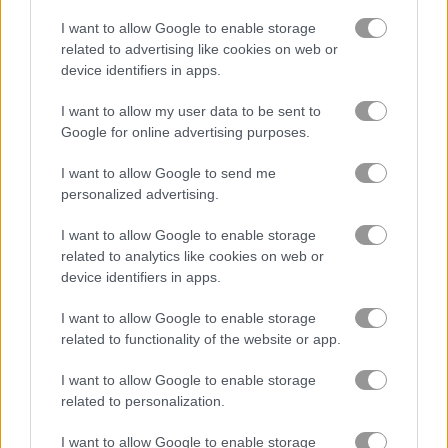
I want to allow Google to enable storage
vườn
related to advertising like cookies on web or
device identifiers in apps.
kim cương
I want to allow my user data to be sent to
Google for online advertising purposes.
zuma
I want to allow Google to send me
personalized advertising.
ghép 3
I want to allow Google to enable storage
related to analytics like cookies on web or
trò chơi trực tuyến miễn phí
trò chơi match 3
easter pop
device identifiers in apps.
I want to allow Google to enable storage
Video gameplay
related to functionality of the website or app.
I want to allow Google to enable storage
related to personalization.
I want to allow Google to enable storage