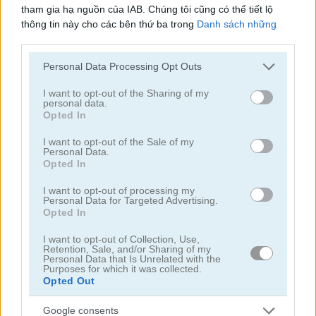
tham gia hạ nguồn của IAB. Chúng tôi cũng có thể tiết lộ
thông tin này cho các bên thứ ba trong
Danh sách những
người tham gia hạ nguồn của IAB
, những bên này có thể tiết
lộ thêm thông tin này cho các bên thứ ba khác.
Personal Data Processing Opt Outs
Please note that this website/app uses one or more Google
services and may gather and store information including but
I want to opt-out of the Sharing of my
Garden Match 3D
Clockwork Beetles
personal data.
not limited to your visit or usage behaviour. You may click to
Opted In
grant or deny consent to Google and its third-party tags to
use your data for below specified purposes in below Google
I want to opt-out of the Sale of my
Personal Data.
consent section.
Opted In
I want to opt-out of processing my
Personal Data for Targeted Advertising.
Opted In
Magic Jewels
Multisquare
I want to opt-out of Collection, Use,
Retention, Sale, and/or Sharing of my
Personal Data that Is Unrelated with the
Danh mục liên quan
Purposes for which it was collected.
Opted Out
bejeweled
Google consents