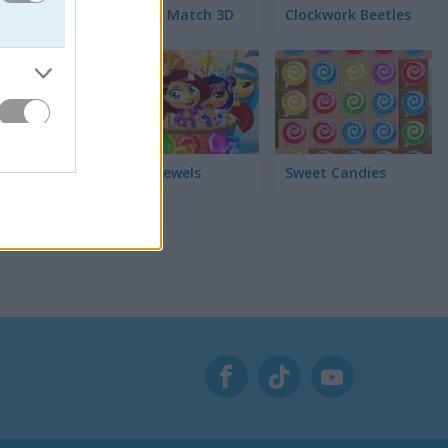
Garden Match 3D
Clockwork Beetles
Magic Jewels
Sweet Candies