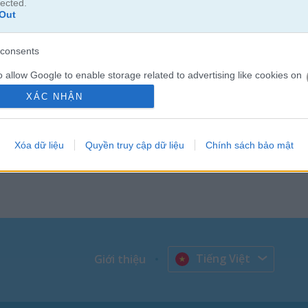
lected.
Out
consents
o allow Google to enable storage related to advertising like cookies on
evice identifiers in apps.
XÁC NHẬN
o allow my user data to be sent to Google for online advertising
s.
Xóa dữ liệu
Quyền truy cập dữ liệu
Chính sách bảo mật
to allow Google to send me personalized advertising.
o allow Google to enable storage related to analytics like cookies on
evice identifiers in apps.
o allow Google to enable storage related to functionality of the website
Tiếng Việt
Giới thiệu
o allow Google to enable storage related to personalization.