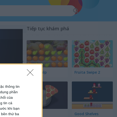
Tiếp tục khám phá
Fruit Pulp
Fruita Swipe 2
ặc thông tin
ử dụng phần
chối của
g tin cá
rước khi bạn
Pair Up
Good Shelves
c bên thứ ba