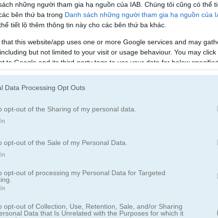
sách những người tham gia hạ nguồn của IAB. Chúng tôi cũng có thể ti
 các bên thứ ba trong
Danh sách những người tham gia hạ nguồn của 
hể tiết lộ thêm thông tin này cho các bên thứ ba khác.
 that this website/app uses one or more Google services and may gath
including but not limited to your visit or usage behaviour. You may click 
 to Google and its third-party tags to use your data for below specifi
ogle consent section.
l Data Processing Opt Outs
o opt-out of the Sharing of my personal data.
In
e
o opt-out of the Sale of my Personal Data.
In
 nghiện!
to opt-out of processing my Personal Data for Targeted
ing.
In
 khỏi trò chơi. Bạn càng xóa nhiều khối cùng màu trong một lần, bạn 
những khối màu sắc này và đạt số điểm thật cao không?
o opt-out of Collection, Use, Retention, Sale, and/or Sharing
ersonal Data that Is Unrelated with the Purposes for which it