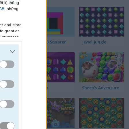
ết lộ thông
IAB
, những
er and store
to grant or
ed purposes
Match 3 Squared
Jewel Jungle
Jewelish
Sheep's Adventure
sẽ nhận