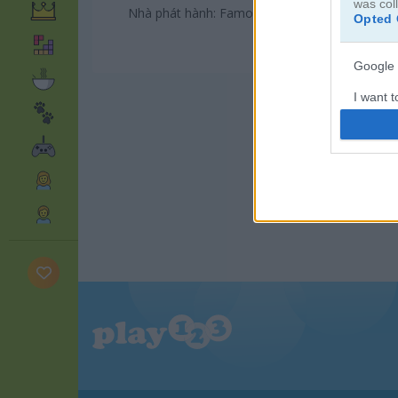
was col
Nhà phát hành: Famobi
Opted 
Google 
I want t
web or d
I want t
purpose
I want 
I want t
web or d
I want t
or app.
I want t