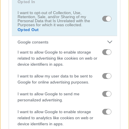
trái cây
Opted In
I want to opt-out of Collection, Use,
ghép hình
Retention, Sale, and/or Sharing of my
Personal Data that Is Unrelated with the
Purposes for which it was collected.
Opted Out
hợp nhất
Google consents
câu đố
I want to allow Google to enable storage
related to advertising like cookies on web or
trò chơi trực tuyến miễn phí
trò chơi xếp hình
basketball line
device identifiers in apps.
I want to allow my user data to be sent to
Video gameplay
Google for online advertising purposes.
I want to allow Google to send me
personalized advertising.
I want to allow Google to enable storage
related to analytics like cookies on web or
device identifiers in apps.