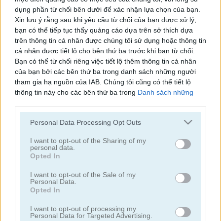
dụng phần từ chối bên dưới để xác nhận lựa chọn của bạn.
Xin lưu ý rằng sau khi yêu cầu từ chối của bạn được xử lý,
bạn có thể tiếp tục thấy quảng cáo dựa trên sở thích dựa
trên thông tin cá nhân được chúng tôi sử dụng hoặc thông tin
cá nhân được tiết lộ cho bên thứ ba trước khi bạn từ chối.
Toilet Run
Chainy Chisai Medieval 2
Bạn có thể từ chối riêng việc tiết lộ thêm thông tin cá nhân
của bạn bởi các bên thứ ba trong danh sách những người
tham gia hạ nguồn của IAB. Chúng tôi cũng có thể tiết lộ
thông tin này cho các bên thứ ba trong
Danh sách những
người tham gia hạ nguồn của IAB
, những bên này có thể tiết
Hold My Hand, Friend
lộ thêm thông tin này cho các bên thứ ba khác.
Emoji Fun
Personal Data Processing Opt Outs
Please note that this website/app uses one or more Google
Danh mục liên quan
services and may gather and store information including but
I want to opt-out of the Sharing of my
personal data.
not limited to your visit or usage behaviour. You may click to
Opted In
grant or deny consent to Google and its third-party tags to
2048
use your data for below specified purposes in below Google
I want to opt-out of the Sale of my
Personal Data.
consent section.
Opted In
khối
I want to opt-out of processing my
Personal Data for Targeted Advertising.