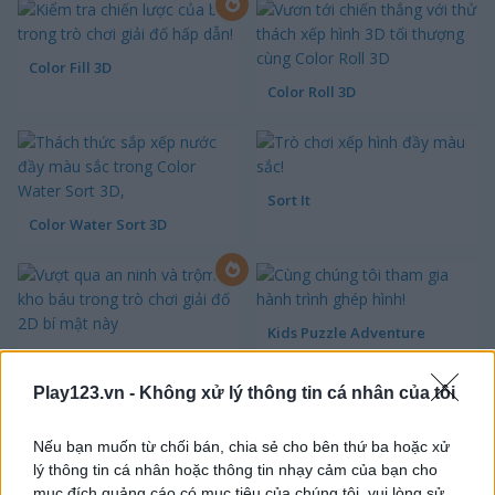
Color Fill 3D
Color Roll 3D
Sort It
Color Water Sort 3D
Kids Puzzle Adventure
Thief Puzzle
Play123.vn -
Không xử lý thông tin cá nhân của tôi
Nếu bạn muốn từ chối bán, chia sẻ cho bên thứ ba hoặc xử
lý thông tin cá nhân hoặc thông tin nhạy cảm của bạn cho
Kids Color Book 2
Peet Sneak
mục đích quảng cáo có mục tiêu của chúng tôi, vui lòng sử