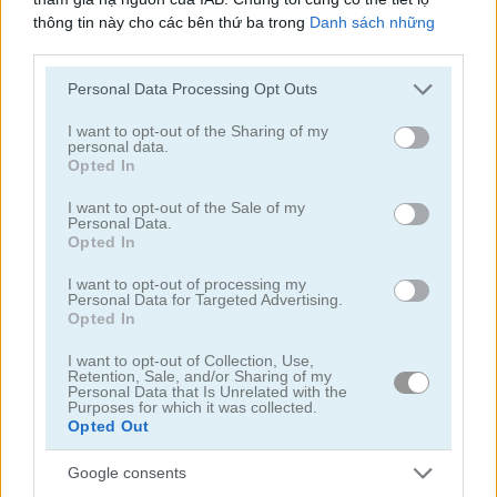
thông tin này cho các bên thứ ba trong
Danh sách những
người tham gia hạ nguồn của IAB
, những bên này có thể tiết
lộ thêm thông tin này cho các bên thứ ba khác.
Personal Data Processing Opt Outs
Please note that this website/app uses one or more Google
services and may gather and store information including but
I want to opt-out of the Sharing of my
personal data.
not limited to your visit or usage behaviour. You may click to
Toilet Run
Chainy Chisai Medieval 2
Opted In
grant or deny consent to Google and its third-party tags to
use your data for below specified purposes in below Google
I want to opt-out of the Sale of my
Personal Data.
consent section.
Opted In
I want to opt-out of processing my
Personal Data for Targeted Advertising.
Opted In
I want to opt-out of Collection, Use,
Hold My Hand, Friend
Emoji Fun
Retention, Sale, and/or Sharing of my
Personal Data that Is Unrelated with the
Purposes for which it was collected.
Danh mục liên quan
Opted Out
Google consents
2048