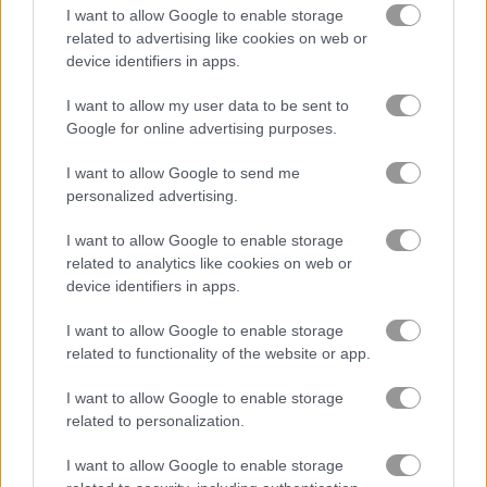
I want to allow Google to enable storage
related to advertising like cookies on web or
khối
device identifiers in apps.
I want to allow my user data to be sent to
trái cây
Google for online advertising purposes.
ghép hình
I want to allow Google to send me
personalized advertising.
hợp nhất
I want to allow Google to enable storage
related to analytics like cookies on web or
câu đố
device identifiers in apps.
I want to allow Google to enable storage
trò chơi trực tuyến miễn phí
trò chơi xếp hình
arrow puzzle
related to functionality of the website or app.
I want to allow Google to enable storage
Video gameplay
related to personalization.
I want to allow Google to enable storage