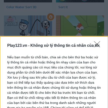
Color Water Sort 3D
Sort It
Play123.vn -
Không xử lý thông tin cá nhân của tôi
Thief Puzzle
Kids Puzzle Adventure
Nếu bạn muốn từ chối bán, chia sẻ cho bên thứ ba hoặc xử
lý thông tin cá nhân hoặc thông tin nhạy cảm của bạn cho
mục đích quảng cáo có mục tiêu của chúng tôi, vui lòng sử
dụng phần từ chối bên dưới để xác nhận lựa chọn của bạn.
Xin lưu ý rằng sau khi yêu cầu từ chối của bạn được xử lý,
bạn có thể tiếp tục thấy quảng cáo dựa trên sở thích dựa
trên thông tin cá nhân được chúng tôi sử dụng hoặc thông tin
cá nhân được tiết lộ cho bên thứ ba trước khi bạn từ chối.
Kids Color Book 2
Peet Sneak
Bạn có thể từ chối riêng việc tiết lộ thêm thông tin cá nhân
của bạn bởi các bên thứ ba trong danh sách những người
tham gia hạ nguồn của IAB. Chúng tôi cũng có thể tiết lộ