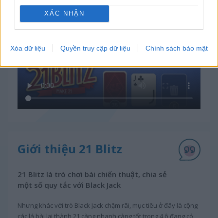
XÁC NHẬN
Xóa dữ liệu
Quyền truy cập dữ liệu
Chính sách bảo mật
Giới thiệu 21 Blitz
21 Blitz là trò chơi bài chiến thuật, chia sẻ
một số quy tắc với Black Jack
Nhưng khác với trò Black Jack chậm rãi, mục tiêu ở đây là cộng
các lá bài lại thành 21 càng nhanh càng tốt trong 4 ô đang có