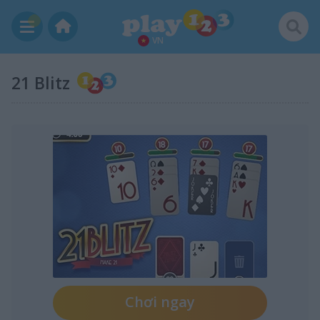
VN
21 Blitz
Chơi ngay