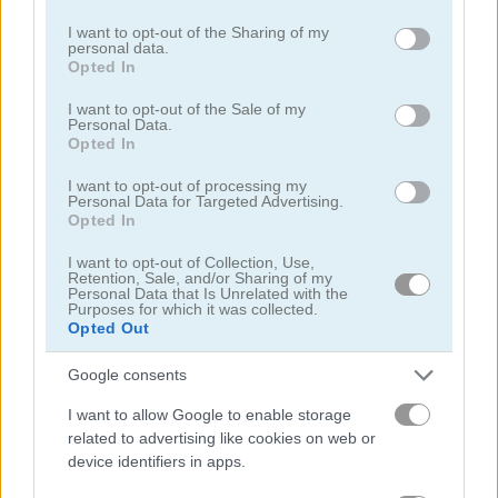
Please note that this website/app uses one or more Google
services and may gather and store information including but
I want to opt-out of the Sharing of my
personal data.
not limited to your visit or usage behaviour. You may click to
Opted In
grant or deny consent to Google and its third-party tags to
use your data for below specified purposes in below Google
I want to opt-out of the Sale of my
Personal Data.
consent section.
Opted In
Solitaire Classic
Solitaire Classic Christmas
I want to opt-out of processing my
Personal Data for Targeted Advertising.
Opted In
I want to opt-out of Collection, Use,
Retention, Sale, and/or Sharing of my
Personal Data that Is Unrelated with the
Purposes for which it was collected.
Opted Out
Solitaire Master
Solitaire Legend
Google consents
I want to allow Google to enable storage
Danh mục liên quan
related to advertising like cookies on web or
device identifiers in apps.
rummy