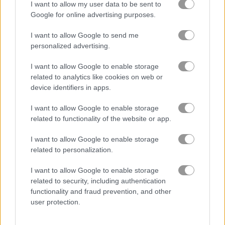
I want to allow my user data to be sent to
Google for online advertising purposes.
freecell
I want to allow Google to send me
personalized advertising.
trò chơi trực tuyến miễn phí
trò chơi bài
21 blitz
I want to allow Google to enable storage
related to analytics like cookies on web or
Video gameplay
device identifiers in apps.
I want to allow Google to enable storage
related to functionality of the website or app.
I want to allow Google to enable storage
related to personalization.
I want to allow Google to enable storage
related to security, including authentication
functionality and fraud prevention, and other
Cách chơi 21 Blitz
user protection.