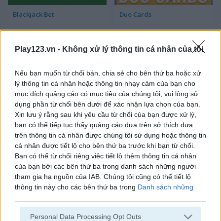
Blackjack Bet
Duo Cards
Play123.vn -
Không xử lý thông tin cá nhân của tôi
Nếu bạn muốn từ chối bán, chia sẻ cho bên thứ ba hoặc xử
lý thông tin cá nhân hoặc thông tin nhạy cảm của bạn cho
mục đích quảng cáo có mục tiêu của chúng tôi, vui lòng sử
dụng phần từ chối bên dưới để xác nhận lựa chọn của bạn.
Gin Rummy Classic
Okey Classic
Xin lưu ý rằng sau khi yêu cầu từ chối của bạn được xử lý,
bạn có thể tiếp tục thấy quảng cáo dựa trên sở thích dựa
trên thông tin cá nhân được chúng tôi sử dụng hoặc thông tin
cá nhân được tiết lộ cho bên thứ ba trước khi bạn từ chối.
Bạn có thể từ chối riêng việc tiết lộ thêm thông tin cá nhân
của bạn bởi các bên thứ ba trong danh sách những người
tham gia hạ nguồn của IAB. Chúng tôi cũng có thể tiết lộ
thông tin này cho các bên thứ ba trong
Danh sách những
người tham gia hạ nguồn của IAB
, những bên này có thể tiết
Solitaire Klondike
Crossover 21
lộ thêm thông tin này cho các bên thứ ba khác.
Personal Data Processing Opt Outs