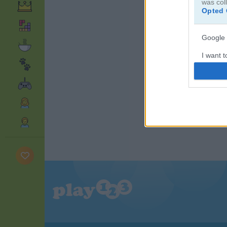
was col
Opted 
Google 
I want t
web or d
I want t
purpose
I want 
I want t
web or d
I want t
or app.
I want t