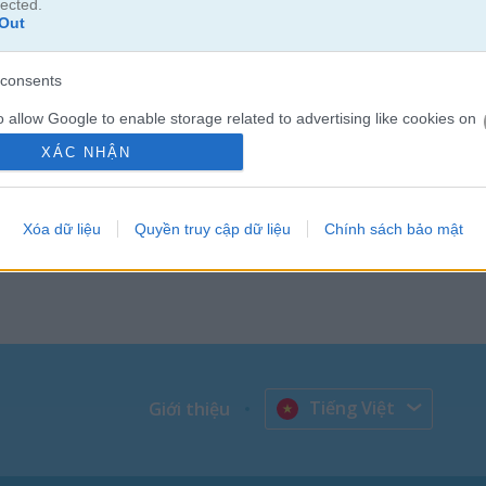
lected.
Out
consents
o allow Google to enable storage related to advertising like cookies on
evice identifiers in apps.
XÁC NHẬN
o allow my user data to be sent to Google for online advertising
s.
Xóa dữ liệu
Quyền truy cập dữ liệu
Chính sách bảo mật
to allow Google to send me personalized advertising.
o allow Google to enable storage related to analytics like cookies on
evice identifiers in apps.
o allow Google to enable storage related to functionality of the website
Tiếng Việt
Giới thiệu
o allow Google to enable storage related to personalization.