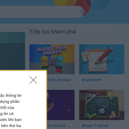
Tiếp tục khám phá
Guess Their Answer
Braindom
ặc thông tin
ử dụng phần
chối của
g tin cá
rước khi bạn
Guess the World: Alien Quest
Brain Trainer
c bên thứ ba