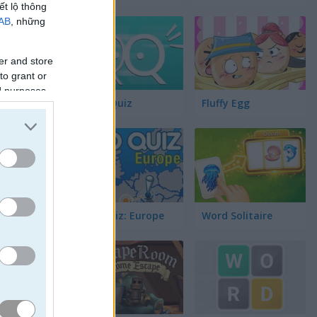
ết lộ thông
IAB
, những
er and store
to grant or
ed purposes
Quick Quiz
Fluffy Egg
 bạn trả
ú mèo nào
Geo Quiz: Europe
Word Solitaire