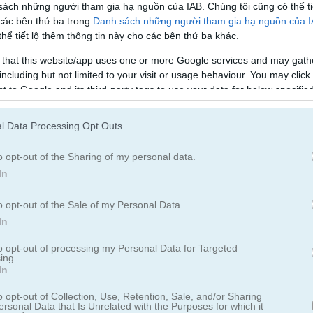
sách những người tham gia hạ nguồn của IAB. Chúng tôi cũng có thể ti
 các bên thứ ba trong
Danh sách những người tham gia hạ nguồn của 
ous cat are you
hể tiết lộ thêm thông tin này cho các bên thứ ba khác.
 that this website/app uses one or more Google services and may gath
including but not limited to your visit or usage behaviour. You may click 
 to Google and its third-party tags to use your data for below specifi
us Cat Are You
ogle consent section.
l Data Processing Opt Outs
ng mèo nổi tiếng nào trong trò chơi tính cách này
o opt-out of the Sharing of my personal data.
đã tụ họp trong trò chơi tính cách này để tìm bạn tâm giao. Sau khi
In
của chú mèo giống bạn nhất sẽ hiện ra. Hãy chơi thử và xem bạn là ch
o opt-out of the Sale of my Personal Data.
In
to opt-out of processing my Personal Data for Targeted
ing.
In
o opt-out of Collection, Use, Retention, Sale, and/or Sharing
ersonal Data that Is Unrelated with the Purposes for which it