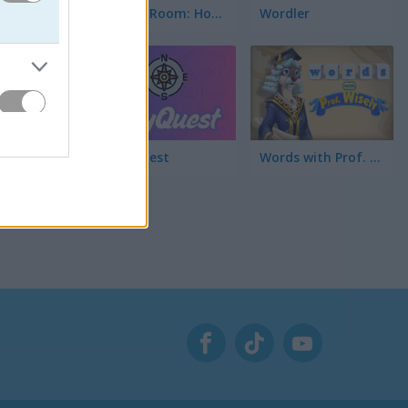
Escape Room: Home Escape
Wordler
City Quest
Words with Prof. Wisely