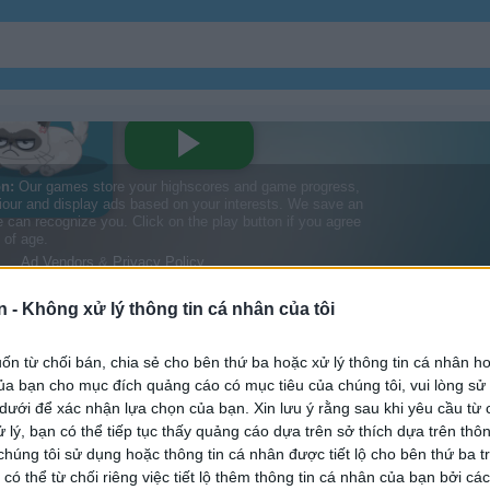
Giáo Dục
Trốn Thoát
n -
Không xử lý thông tin cá nhân của tôi
Người Treo Cổ
Tìm đồ Vật
 You
n từ chối bán, chia sẻ cho bên thứ ba hoặc xử lý thông tin cá nhân ho
a bạn cho mục đích quảng cáo có mục tiêu của chúng tôi, vui lòng s
Mê Cung
Vật Lý
 dưới để xác nhận lựa chọn của bạn. Xin lưu ý rằng sau khi yêu cầu từ 
 lý, bạn có thể tiếp tục thấy quảng cáo dựa trên sở thích dựa trên thôn
húng tôi sử dụng hoặc thông tin cá nhân được tiết lộ cho bên thứ ba t
Kinh Tế
 có thể từ chối riêng việc tiết lộ thêm thông tin cá nhân của bạn bởi cá