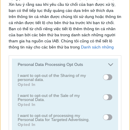
Xin lưu ý rằng sau khi yêu cầu từ chối của bạn được xử lý,
Cooking with Emma: Tasty Vegetable Lasagna
Cooking with Emma: Tomato Quiche Vegan
bạn có thể tiếp tục thấy quảng cáo dựa trên sở thích dựa
trên thông tin cá nhân được chúng tôi sử dụng hoặc thông tin
cá nhân được tiết lộ cho bên thứ ba trước khi bạn từ chối.
Bạn có thể từ chối riêng việc tiết lộ thêm thông tin cá nhân
của bạn bởi các bên thứ ba trong danh sách những người
tham gia hạ nguồn của IAB. Chúng tôi cũng có thể tiết lộ
thông tin này cho các bên thứ ba trong
Danh sách những
người tham gia hạ nguồn của IAB
, những bên này có thể tiết
lộ thêm thông tin này cho các bên thứ ba khác.
Cooking with Emma: Baked Apples Vegan
Creamy Ice
Personal Data Processing Opt Outs
Please note that this website/app uses one or more Google
services and may gather and store information including but
I want to opt-out of the Sharing of my
personal data.
not limited to your visit or usage behaviour. You may click to
Opted In
grant or deny consent to Google and its third-party tags to
use your data for below specified purposes in below Google
I want to opt-out of the Sale of my
Personal Data.
consent section.
Opted In
I want to opt-out of processing my
Cooking with Emma: Sushi Rolls Vegan
FroYo Bar
Personal Data for Targeted Advertising.
Opted In