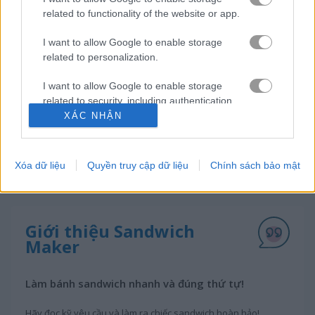
related to functionality of the website or app.
bánh ngọt
I want to allow Google to enable storage
related to personalization.
đồ ăn
I want to allow Google to enable storage
related to security, including authentication
nhà bếp
functionality and fraud prevention, and other
XÁC NHẬN
user protection.
nhà hàng
Xóa dữ liệu
Quyền truy cập dữ liệu
Chính sách bảo mật
trò chơi trực tuyến miễn phí
trò chơi nấu Ăn
sandwich maker
Giới thiệu Sandwich
Maker
Làm bánh sandwich nhanh và đúng thứ tự!
Hãy đọc kỹ yêu cầu và làm ra chiếc sandwich hoàn hảo!