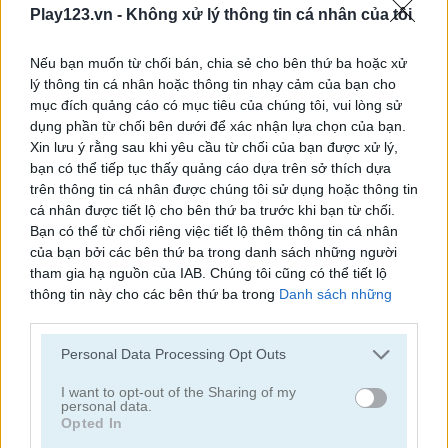
Play123.vn -
Không xử lý thông tin cá nhân của tôi
Nếu bạn muốn từ chối bán, chia sẻ cho bên thứ ba hoặc xử
lý thông tin cá nhân hoặc thông tin nhạy cảm của bạn cho
mục đích quảng cáo có mục tiêu của chúng tôi, vui lòng sử
dụng phần từ chối bên dưới để xác nhận lựa chọn của bạn.
Hotel Fever Tycoon
Obby: Climb and Slide
Xin lưu ý rằng sau khi yêu cầu từ chối của bạn được xử lý,
bạn có thể tiếp tục thấy quảng cáo dựa trên sở thích dựa
trên thông tin cá nhân được chúng tôi sử dụng hoặc thông tin
cá nhân được tiết lộ cho bên thứ ba trước khi bạn từ chối.
Bạn có thể từ chối riêng việc tiết lộ thêm thông tin cá nhân
của bạn bởi các bên thứ ba trong danh sách những người
tham gia hạ nguồn của IAB. Chúng tôi cũng có thể tiết lộ
thông tin này cho các bên thứ ba trong
Danh sách những
người tham gia hạ nguồn của IAB
, những bên này có thể tiết
Humans Playground
Mega Shark
lộ thêm thông tin này cho các bên thứ ba khác.
Personal Data Processing Opt Outs
Please note that this website/app uses one or more Google
Danh mục liên quan
services and may gather and store information including but
I want to opt-out of the Sharing of my
personal data.
not limited to your visit or usage behaviour. You may click to
Opted In
grant or deny consent to Google and its third-party tags to
lâu đài