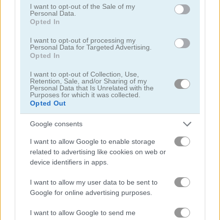
use your data for below specified purposes in below Google
I want to opt-out of the Sale of my
Personal Data.
consent section.
Opted In
clicker
I want to opt-out of processing my
Personal Data for Targeted Advertising.
thám tử
Opted In
I want to opt-out of Collection, Use,
rồng
Retention, Sale, and/or Sharing of my
Personal Data that Is Unrelated with the
Purposes for which it was collected.
giả tưởng
Opted Out
Google consents
ma
I want to allow Google to enable storage
related to advertising like cookies on web or
nhàn rỗi
device identifiers in apps.
nhảy
I want to allow my user data to be sent to
Google for online advertising purposes.
hiệp sĩ
I want to allow Google to send me