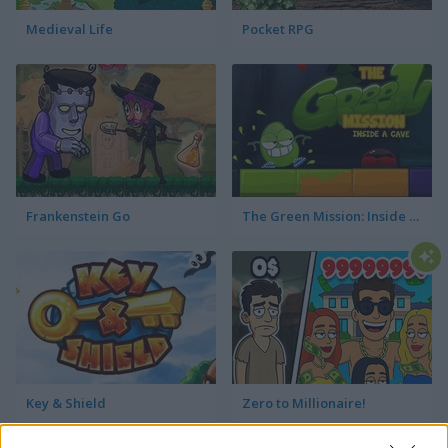
Medieval Life
Pocket RPG
Frankenstein Go
The Green Mission: Inside a Cave
Key & Shield
Zero to Millionaire!