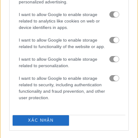
personalized advertising.
minecraft
I want to allow Google to enable storage
related to analytics like cookies on web or
quái vật
device identifiers in apps.
I want to allow Google to enable storage
bí ẩn
related to functionality of the website or app.
cướp biển
I want to allow Google to enable storage
related to personalization.
pixel
I want to allow Google to enable storage
related to security, including authentication
functionality and fraud prevention, and other
đi cảnh
user protection.
chạy
XÁC NHẬN
sinh tồn