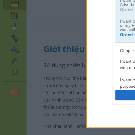
I want 
Advertis
Opted 
I want t
of my P
was col
Opted 
Giới thiệu Pirate Card
Google 
I want t
Sử dụng chiến lược tốt nhất để sốn
web or d
Trong trò chơi thẻ bài phong cách phiêu lưu 
I want t
xa xôi đầy nguy hiểm và kho báu. Luật chơi rất
purpose
cờ cho đến khi bạn hết điểm sinh mệnh. Để sốn
I want 
của mình trước. Bắn đại bác, uống thuốc hồi ph
thể là bất ngờ tốt hoặc xấu. Đánh bại trùm đ
I want t
mini game. Mở khóa nhân vật mới và mua vật 
web or d
Nhà phát hành: Famobi
I want t