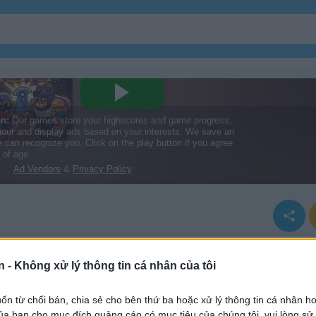
n -
Không xử lý thông tin cá nhân của tôi
n từ chối bán, chia sẻ cho bên thứ ba hoặc xử lý thông tin cá nhân ho
a bạn cho mục đích quảng cáo có mục tiêu của chúng tôi, vui lòng s