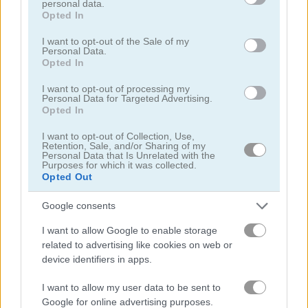
personal data.
not limited to your visit or usage behaviour. You may click to
Opted In
grant or deny consent to Google and its third-party tags to
use your data for below specified purposes in below Google
I want to opt-out of the Sale of my
Personal Data.
consent section.
Opted In
I want to opt-out of processing my
Smarty Bubbles 2
Bubble Woods
Personal Data for Targeted Advertising.
Opted In
I want to opt-out of Collection, Use,
Retention, Sale, and/or Sharing of my
Personal Data that Is Unrelated with the
Purposes for which it was collected.
Opted Out
Google consents
Smarty Bubbles X-MAS Edition
Candy Bubble
I want to allow Google to enable storage
related to advertising like cookies on web or
device identifiers in apps.
Danh mục liên quan
I want to allow my user data to be sent to
bắn bóng
Google for online advertising purposes.