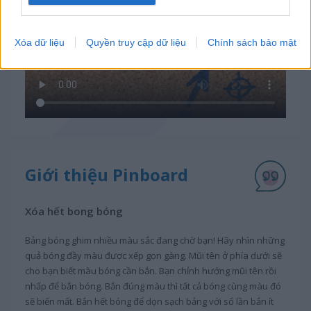
Xóa dữ liệu
Quyền truy cập dữ liệu
Chính sách bảo mật
Giới thiệu Pinboard
Xóa hết bong bóng
Bảng bóng ghim nhiều màu sắc đang chờ bạn! Hãy nhìn những
quả bóng đầy màu được xếp gọn gàng. Mũi tên ở phía dưới sẽ
cho bạn biết màu bóng cần bắn. Bạn chỉnh hướng mũi tên rồi
nhấp để bắn bóng. Bắn đúng màu thì tất cả bóng cùng màu đó
sẽ biến mất. Bắn hết bóng để dọn sạch bảng với số lần bắn ít