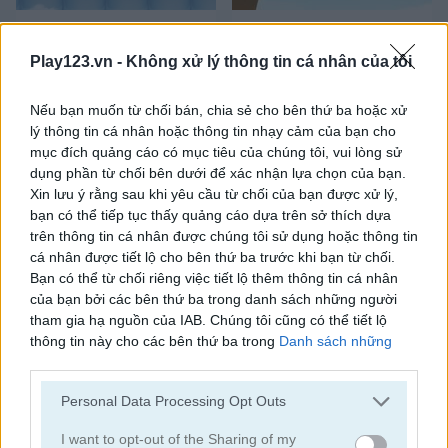
Bubbles Shooter
Orange Bubbles
Play123.vn -
Không xử lý thông tin cá nhân của tôi
Nếu bạn muốn từ chối bán, chia sẻ cho bên thứ ba hoặc xử
lý thông tin cá nhân hoặc thông tin nhạy cảm của bạn cho
mục đích quảng cáo có mục tiêu của chúng tôi, vui lòng sử
dụng phần từ chối bên dưới để xác nhận lựa chọn của bạn.
Xin lưu ý rằng sau khi yêu cầu từ chối của bạn được xử lý,
bạn có thể tiếp tục thấy quảng cáo dựa trên sở thích dựa
Soccer Bubbles
Bubble Gems
trên thông tin cá nhân được chúng tôi sử dụng hoặc thông tin
cá nhân được tiết lộ cho bên thứ ba trước khi bạn từ chối.
Bạn có thể từ chối riêng việc tiết lộ thêm thông tin cá nhân
của bạn bởi các bên thứ ba trong danh sách những người
tham gia hạ nguồn của IAB. Chúng tôi cũng có thể tiết lộ
thông tin này cho các bên thứ ba trong
Danh sách những
người tham gia hạ nguồn của IAB
, những bên này có thể tiết
lộ thêm thông tin này cho các bên thứ ba khác.
Personal Data Processing Opt Outs
Bubble Spirit
Bubble Tower 3D
Please note that this website/app uses one or more Google
services and may gather and store information including but
I want to opt-out of the Sharing of my