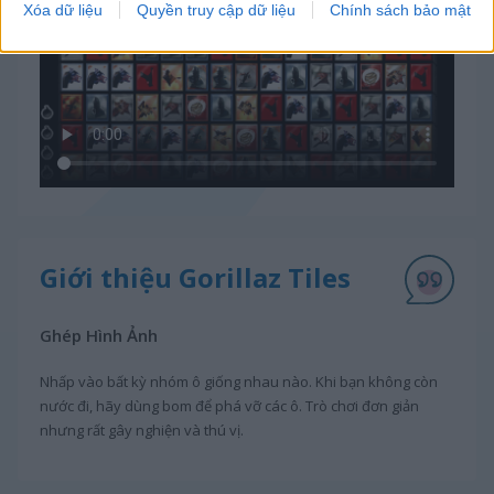
Xóa dữ liệu
Quyền truy cập dữ liệu
Chính sách bảo mật
Giới thiệu Gorillaz Tiles
Ghép Hình Ảnh
Nhấp vào bất kỳ nhóm ô giống nhau nào. Khi bạn không còn
nước đi, hãy dùng bom để phá vỡ các ô. Trò chơi đơn giản
nhưng rất gây nghiện và thú vị.