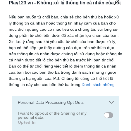
Play123.vn -
Không xử lý thông tin cá nhân của tôi
Food Rush
Tile Journey
Nếu bạn muốn từ chối bán, chia sẻ cho bên thứ ba hoặc xử
lý thông tin cá nhân hoặc thông tin nhạy cảm của bạn cho
mục đích quảng cáo có mục tiêu của chúng tôi, vui lòng sử
dụng phần từ chối bên dưới để xác nhận lựa chọn của bạn.
Xin lưu ý rằng sau khi yêu cầu từ chối của bạn được xử lý,
bạn có thể tiếp tục thấy quảng cáo dựa trên sở thích dựa
trên thông tin cá nhân được chúng tôi sử dụng hoặc thông tin
cá nhân được tiết lộ cho bên thứ ba trước khi bạn từ chối.
Mahjong Connect Classic
Ancient Mahjong
Bạn có thể từ chối riêng việc tiết lộ thêm thông tin cá nhân
của bạn bởi các bên thứ ba trong danh sách những người
tham gia hạ nguồn của IAB. Chúng tôi cũng có thể tiết lộ
thông tin này cho các bên thứ ba trong
Danh sách những
người tham gia hạ nguồn của IAB
, những bên này có thể tiết
lộ thêm thông tin này cho các bên thứ ba khác.
Personal Data Processing Opt Outs
Please note that this website/app uses one or more Google
services and may gather and store information including but
I want to opt-out of the Sharing of my
personal data.
Kitchen Mahjong Classic
Magic Mahjong
not limited to your visit or usage behaviour. You may click to
Opted In
grant or deny consent to Google and its third-party tags to