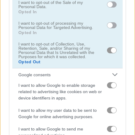
use your data for below specified purposes in below Google
I want to opt-out of the Sale of my
Personal Data.
consent section.
Opted In
I want to opt-out of processing my
Personal Data for Targeted Advertising.
Opted In
Mahjong Classic Mobile
Butterfly Shimai
I want to opt-out of Collection, Use,
Retention, Sale, and/or Sharing of my
Personal Data that Is Unrelated with the
Purposes for which it was collected.
Opted Out
Google consents
I want to allow Google to enable storage
related to advertising like cookies on web or
device identifiers in apps.
Onet Connect Christmas
Onet World
I want to allow my user data to be sent to
Danh mục liên quan
Google for online advertising purposes.
I want to allow Google to send me
nối hình