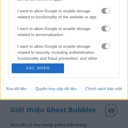
I want to allow Google to enable storage
trò chơi trực tuyến miễn
trò chơi bong
ghost
related to functionality of the website or app.
phí
bóng
bubbles
I want to allow Google to enable storage
related to personalization.
Video gameplay
I want to allow Google to enable storage
related to security, including authentication
functionality and fraud prevention, and other
user protection.
XÁC NHẬN
Xóa dữ liệu
Quyền truy cập dữ liệu
Chính sách bảo mật
Giới thiệu Ghost Bubbles
Xóa tất cả ma trong game bắn bóng