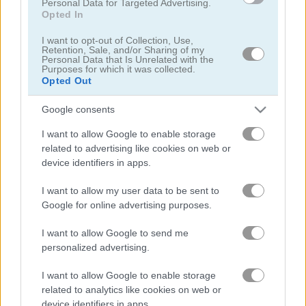
Personal Data for Targeted Advertising.
Opted In
I want to opt-out of Collection, Use,
Retention, Sale, and/or Sharing of my
Personal Data that Is Unrelated with the
Purposes for which it was collected.
Opted Out
Smarty Bubbles 2
Bubble Woods
Google consents
I want to allow Google to enable storage
related to advertising like cookies on web or
device identifiers in apps.
I want to allow my user data to be sent to
Google for online advertising purposes.
Smarty Bubbles X-MAS Edition
Candy Bubble
I want to allow Google to send me
personalized advertising.
Danh mục liên quan
I want to allow Google to enable storage
related to analytics like cookies on web or
bắn bóng
device identifiers in apps.