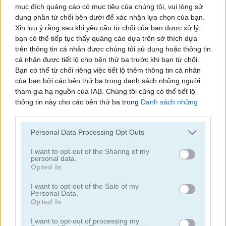
mục đích quảng cáo có mục tiêu của chúng tôi, vui lòng sử
Bubbles Shooter
Orange Bubbles
dụng phần từ chối bên dưới để xác nhận lựa chọn của bạn.
Xin lưu ý rằng sau khi yêu cầu từ chối của bạn được xử lý,
bạn có thể tiếp tục thấy quảng cáo dựa trên sở thích dựa
trên thông tin cá nhân được chúng tôi sử dụng hoặc thông tin
cá nhân được tiết lộ cho bên thứ ba trước khi bạn từ chối.
Bạn có thể từ chối riêng việc tiết lộ thêm thông tin cá nhân
của bạn bởi các bên thứ ba trong danh sách những người
tham gia hạ nguồn của IAB. Chúng tôi cũng có thể tiết lộ
thông tin này cho các bên thứ ba trong
Danh sách những
Soccer Bubbles
Bubble Gems
người tham gia hạ nguồn của IAB
, những bên này có thể tiết
lộ thêm thông tin này cho các bên thứ ba khác.
Personal Data Processing Opt Outs
Please note that this website/app uses one or more Google
services and may gather and store information including but
I want to opt-out of the Sharing of my
personal data.
not limited to your visit or usage behaviour. You may click to
Opted In
grant or deny consent to Google and its third-party tags to
use your data for below specified purposes in below Google
I want to opt-out of the Sale of my
Personal Data.
consent section.
Opted In
Bubble Spirit
Bubble Tower 3D
I want to opt-out of processing my