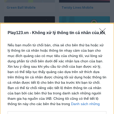
Green Ball Mobile
Twisty Lines Mobile
Play123.vn -
Không xử lý thông tin cá nhân của tôi
Nếu bạn muốn từ chối bán, chia sẻ cho bên thứ ba hoặc xử
lý thông tin cá nhân hoặc thông tin nhạy cảm của bạn cho
Block Painter
Cowboy Swing
mục đích quảng cáo có mục tiêu của chúng tôi, vui lòng sử
dụng phần từ chối bên dưới để xác nhận lựa chọn của bạn.
Xin lưu ý rằng sau khi yêu cầu từ chối của bạn được xử lý,
bạn có thể tiếp tục thấy quảng cáo dựa trên sở thích dựa
trên thông tin cá nhân được chúng tôi sử dụng hoặc thông tin
cá nhân được tiết lộ cho bên thứ ba trước khi bạn từ chối.
Bạn có thể từ chối riêng việc tiết lộ thêm thông tin cá nhân
của bạn bởi các bên thứ ba trong danh sách những người
tham gia hạ nguồn của IAB. Chúng tôi cũng có thể tiết lộ
Go Around
Lawn Mower
thông tin này cho các bên thứ ba trong
Danh sách những
người tham gia hạ nguồn của IAB
, những bên này có thể tiết