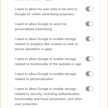
I want to allow my user data to be sent to
ninja
Google for online advertising purposes.
mô phỏng
I want to allow Google to send me
personalized advertising.
trò chơi trực tuyến miễn phí
trò chơi kỹ năng
geometry vibes
I want to allow Google to enable storage
related to analytics like cookies on web or
device identifiers in apps.
Video gameplay
I want to allow Google to enable storage
related to functionality of the website or app.
I want to allow Google to enable storage
related to personalization.
I want to allow Google to enable storage
related to security, including authentication
functionality and fraud prevention, and other
user protection.