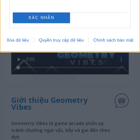
Cách chơi Geometry Vibes
XÁC NHẬN
Xóa dữ liệu
Quyền truy cập dữ liệu
Chính sách bảo mật
Giới thiệu Geometry
Vibes
Geometry Vibes là game arcade phản xạ,
tránh chướng ngại vật, bẫy và gai đến theo
đợt