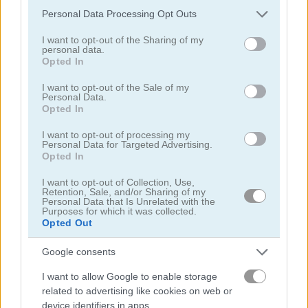
lộ thêm thông tin này cho các bên thứ ba khác.
Personal Data Processing Opt Outs
Please note that this website/app uses one or more Google
services and may gather and store information including but
I want to opt-out of the Sharing of my
personal data.
not limited to your visit or usage behaviour. You may click to
Opted In
grant or deny consent to Google and its third-party tags to
use your data for below specified purposes in below Google
I want to opt-out of the Sale of my
Personal Data.
Tower Fall
Bottle Flip Mobile
consent section.
Opted In
I want to opt-out of processing my
Personal Data for Targeted Advertising.
Opted In
I want to opt-out of Collection, Use,
Retention, Sale, and/or Sharing of my
Personal Data that Is Unrelated with the
Purposes for which it was collected.
Opted Out
Rising Squares
Slime Road
Google consents
Danh mục liên quan
I want to allow Google to enable storage
related to advertising like cookies on web or
âm nhạc
device identifiers in apps.