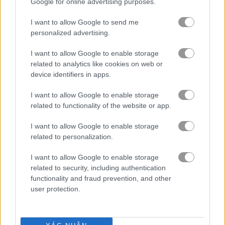
Google for online advertising purposes.
I want to allow Google to send me
ninja
personalized advertising.
mô phỏng
I want to allow Google to enable storage
related to analytics like cookies on web or
device identifiers in apps.
trò chơi trực tuyến miễn phí
trò chơi kỹ năng
fit in the wall
I want to allow Google to enable storage
related to functionality of the website or app.
Video gameplay
I want to allow Google to enable storage
related to personalization.
I want to allow Google to enable storage
related to security, including authentication
functionality and fraud prevention, and other
user protection.