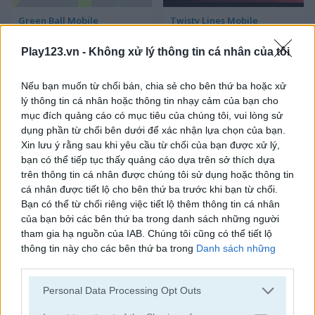
Green Ball Mobile
Twisty Lines Mobile
Play123.vn -
Không xử lý thông tin cá nhân của tôi
Nếu bạn muốn từ chối bán, chia sẻ cho bên thứ ba hoặc xử
lý thông tin cá nhân hoặc thông tin nhạy cảm của bạn cho
mục đích quảng cáo có mục tiêu của chúng tôi, vui lòng sử
dụng phần từ chối bên dưới để xác nhận lựa chọn của bạn.
Xin lưu ý rằng sau khi yêu cầu từ chối của bạn được xử lý,
Block Painter
Cowboy Swing
bạn có thể tiếp tục thấy quảng cáo dựa trên sở thích dựa
trên thông tin cá nhân được chúng tôi sử dụng hoặc thông tin
cá nhân được tiết lộ cho bên thứ ba trước khi bạn từ chối.
Bạn có thể từ chối riêng việc tiết lộ thêm thông tin cá nhân
của bạn bởi các bên thứ ba trong danh sách những người
tham gia hạ nguồn của IAB. Chúng tôi cũng có thể tiết lộ
thông tin này cho các bên thứ ba trong
Danh sách những
người tham gia hạ nguồn của IAB
, những bên này có thể tiết
lộ thêm thông tin này cho các bên thứ ba khác.
Go Around
Lawn Mower
Personal Data Processing Opt Outs
Please note that this website/app uses one or more Google