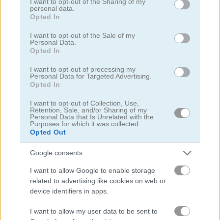
services and may gather and store information including but
I want to opt-out of the Sharing of my
personal data.
not limited to your visit or usage behaviour. You may click to
Opted In
grant or deny consent to Google and its third-party tags to
use your data for below specified purposes in below Google
I want to opt-out of the Sale of my
Personal Data.
consent section.
Opted In
I want to opt-out of processing my
Tower Fall
Bottle Flip Mobile
Personal Data for Targeted Advertising.
Opted In
I want to opt-out of Collection, Use,
Retention, Sale, and/or Sharing of my
Personal Data that Is Unrelated with the
Purposes for which it was collected.
Opted Out
Google consents
Rising Squares
Slime Road
I want to allow Google to enable storage
related to advertising like cookies on web or
Danh mục liên quan
device identifiers in apps.
I want to allow my user data to be sent to
âm nhạc