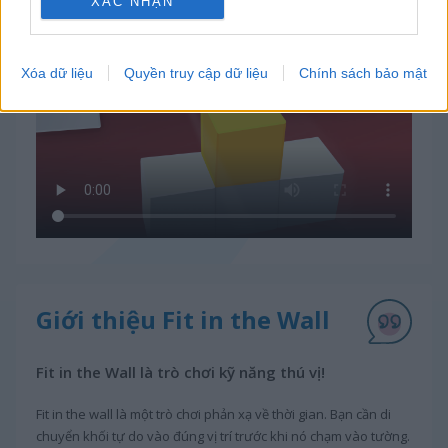
Cách chơi Fit in the Wall
XÁC NHẬN
Xóa dữ liệu
Quyền truy cập dữ liệu
Chính sách bảo mật
Giới thiệu Fit in the Wall
Fit in the Wall là trò chơi kỹ năng thú vị!
Fit in the wall là một trò chơi phản xạ về thời gian. Bạn cần di
chuyển khối tự do vào đúng vị trí trước khi nó chạm vào tường.