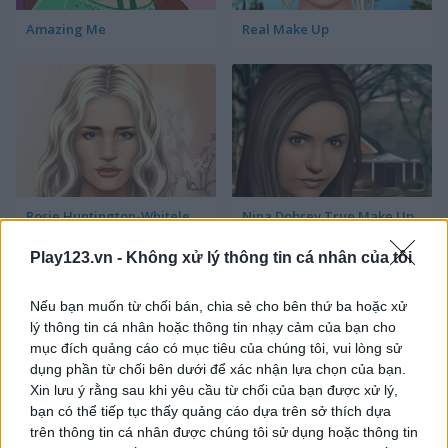
Amazing Me
Real Make Up
Rosie Huntington-Whiteley True Make Up
Nina Dobrev True Make Up
Play123.vn -
Không xử lý thông tin cá nhân của tôi
Nếu bạn muốn từ chối bán, chia sẻ cho bên thứ ba hoặc xử
lý thông tin cá nhân hoặc thông tin nhạy cảm của bạn cho
mục đích quảng cáo có mục tiêu của chúng tôi, vui lòng sử
dụng phần từ chối bên dưới để xác nhận lựa chọn của bạn.
Xin lưu ý rằng sau khi yêu cầu từ chối của bạn được xử lý,
Kelly Clarkson True Make Up
Jennifer Lawrence True Make Up
bạn có thể tiếp tục thấy quảng cáo dựa trên sở thích dựa
trên thông tin cá nhân được chúng tôi sử dụng hoặc thông tin