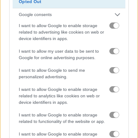
Opted Out
trang trí
Google consents
I want to allow Google to enable storage
thay đồ
related to advertising like cookies on web or
device identifiers in apps.
tiên
I want to allow my user data to be sent to
Google for online advertising purposes.
thời trang
I want to allow Google to send me
personalized advertising.
tình yêu
I want to allow Google to enable storage
related to analytics like cookies on web or
trang điểm
device identifiers in apps.
công chúa
I want to allow Google to enable storage
related to functionality of the website or app.
kỳ lân
I want to allow Google to enable storage