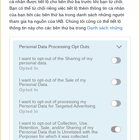
cá nhân được tiết lộ cho bên thứ ba trước khi bạn từ chối.
Bạn có thể từ chối riêng việc tiết lộ thêm thông tin cá nhân
của bạn bởi các bên thứ ba trong danh sách những người
tham gia hạ nguồn của IAB. Chúng tôi cũng có thể tiết lộ
thông tin này cho các bên thứ ba trong
Danh sách những
người tham gia hạ nguồn của IAB
, những bên này có thể tiết
lộ thêm thông tin này cho các bên thứ ba khác.
Jennifer Aniston True Make Up
Dakota Fanning True Make Up
Personal Data Processing Opt Outs
Please note that this website/app uses one or more Google
services and may gather and store information including but
I want to opt-out of the Sharing of my
personal data.
not limited to your visit or usage behaviour. You may click to
Opted In
grant or deny consent to Google and its third-party tags to
use your data for below specified purposes in below Google
I want to opt-out of the Sale of my
Personal Data.
consent section.
Opted In
I want to opt-out of processing my
Amanda Seyfried True Make Up
Nina: Costume Party
Personal Data for Targeted Advertising.
Opted In
Danh mục liên quan
I want to opt-out of Collection, Use,
Retention, Sale, and/or Sharing of my
Personal Data that Is Unrelated with the
Purposes for which it was collected.
làm đẹp