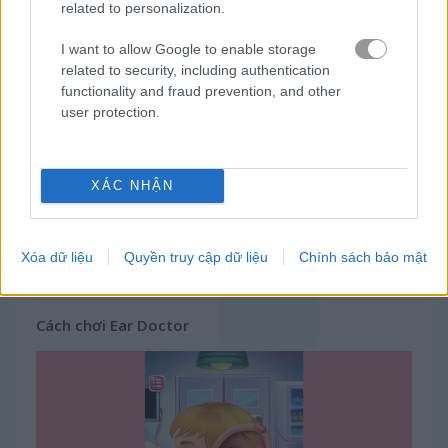
related to personalization.
trò chơi trực tuyến miễn phí
trò chơi con gái
ear doctor
I want to allow Google to enable storage
related to security, including authentication
Video gameplay
functionality and fraud prevention, and other
user protection.
XÁC NHẬN
Xóa dữ liệu
Quyền truy cập dữ liệu
Chính sách bảo mật
Cách chơi Ear Doctor