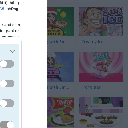
ết lộ thông
IAB
, những
er and store
to grant or
ed purposes
Cooking with Emma: Baked Apples Vegan
Creamy Ice
Cooking with Emma: Sushi Rolls Vegan
FroYo Bar
h di
có thể