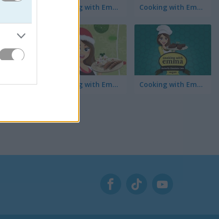
Cooking with Emma: French Apple Pie Vegan
Cooking with Emma: Chocolate Biscuits
Cooking with Emma: Potato Salad Vegan
Cooking with Emma: Butterfly Chocolate Cake Vegan