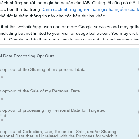
sách những người tham gia hạ nguồn của IAB. Chúng tôi cũng có thể ti
 các bên thứ ba trong
Danh sách những người tham gia hạ nguồn của 
hể tiết lộ thêm thông tin này cho các bên thứ ba khác.
 that this website/app uses one or more Google services and may gath
including but not limited to your visit or usage behaviour. You may click 
 to Google and its third-party tags to use your data for below specifi
ogle consent section.
l Data Processing Opt Outs
o opt-out of the Sharing of my personal data.
In
th Emma: Zucchini Spaghetti
o opt-out of the Sale of my Personal Data.
In
to opt-out of processing my Personal Data for Targeted
ing.
s nổi tiếng Nấu ăn với Emma
In
tti Bolognese thuần chay. Làm theo hướng dẫn của cô ấy bằng các
o opt-out of Collection, Use, Retention, Sale, and/or Sharing
ersonal Data that Is Unrelated with the Purposes for which it
chuẩn bị món ăn, bạn sẽ thấy toàn bộ công thức ở phần tổng quan và 