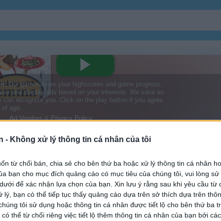
Bánh Ngọt
đồ ăn
n -
Không xử lý thông tin cá nhân của tôi
ucchini Spaghetti
Nhà Hàng
n từ chối bán, chia sẻ cho bên thứ ba hoặc xử lý thông tin cá nhân ho
a bạn cho mục đích quảng cáo có mục tiêu của chúng tôi, vui lòng s
 with emma: zucchini spaghetti bolognese
 dưới để xác nhận lựa chọn của bạn. Xin lưu ý rằng sau khi yêu cầu từ 
 lý, bạn có thể tiếp tục thấy quảng cáo dựa trên sở thích dựa trên thôn
húng tôi sử dụng hoặc thông tin cá nhân được tiết lộ cho bên thứ ba t
 có thể từ chối riêng việc tiết lộ thêm thông tin cá nhân của bạn bởi cá