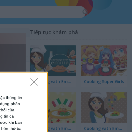
Tiếp tục khám phá
Cooking with Emma: Peanut Butter Cookies
Cooking Super Girls
ặc thông tin
ử dụng phần
chối của
g tin cá
rước khi bạn
Cooking with Emma: Tasty Vegetable Lasagna
Cooking with Emma: Tomato Quiche Vegan
c bên thứ ba