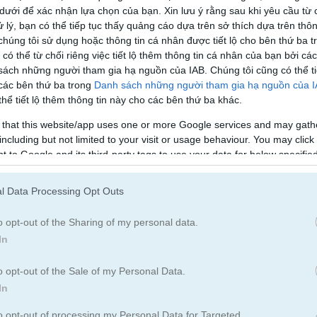
Cờ đam
Cờ Vua
 dưới để xác nhận lựa chọn của bạn. Xin lưu ý rằng sau khi yêu cầu từ 
 lý, bạn có thể tiếp tục thấy quảng cáo dựa trên sở thích dựa trên thôn
húng tôi sử dụng hoặc thông tin cá nhân được tiết lộ cho bên thứ ba t
Domino
Cá Ngựa
 có thể từ chối riêng việc tiết lộ thêm thông tin cá nhân của bạn bởi cá
sách những người tham gia hạ nguồn của IAB. Chúng tôi cũng có thể ti
 các bên thứ ba trong
Danh sách những người tham gia hạ nguồn của 
Dò Mìn
Pinball
hể tiết lộ thêm thông tin này cho các bên thứ ba khác.
 that this website/app uses one or more Google services and may gath
including but not limited to your visit or usage behaviour. You may click 
Cờ Caro
 to Google and its third-party tags to use your data for below specifi
ogle consent section.
l Data Processing Opt Outs
c backgammon
o opt-out of the Sharing of my personal data.
In
Cách chơi Classic Backgammon
o opt-out of the Sale of my Personal Data.
In
to opt-out of processing my Personal Data for Targeted