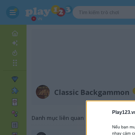
VN
Classic Backgammon
Play123.v
Danh mục liên quan
Nếu bạn muố
nhạy cảm củ