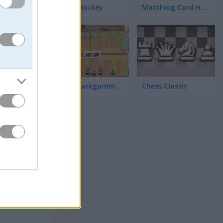
3D Air Hockey
Matching Card Heroes
Sushi Backgammon
Chess Classic
 các quân