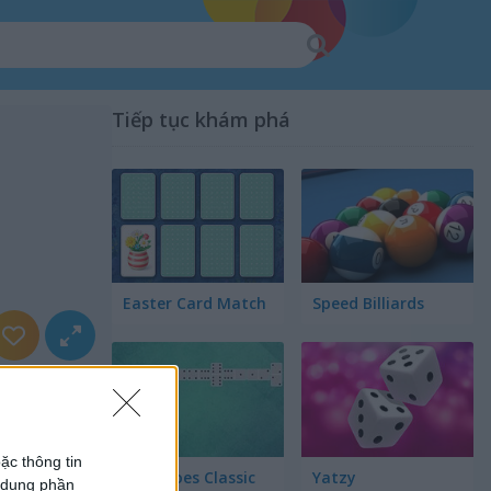
Tiếp tục khám phá
Easter Card Match
Speed Billiards
ặc thông tin
Dominoes Classic
Yatzy
ử dụng phần