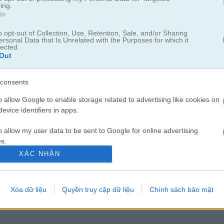
ing.
In
o opt-out of Collection, Use, Retention, Sale, and/or Sharing
ersonal Data that Is Unrelated with the Purposes for which it
lected.
Out
consents
o allow Google to enable storage related to advertising like cookies on
evice identifiers in apps.
o allow my user data to be sent to Google for online advertising
ackgammon
s.
XÁC NHẬN
to allow Google to send me personalized advertising.
thể chơi với AI hoặc người chơi khác
o allow Google to enable storage related to analytics like cookies on
Xóa dữ liệu
Quyền truy cập dữ liệu
Chính sách bảo mật
i bạn khi chơi phiên bản cờ cá ngựa cổ điển trực tuyến này. Thu thập
evice identifiers in apps.
hể giành chiến thắng không.
o allow Google to enable storage related to functionality of the website