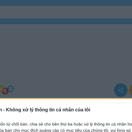
n -
Không xử lý thông tin cá nhân của tôi
n từ chối bán, chia sẻ cho bên thứ ba hoặc xử lý thông tin cá nhân ho
a bạn cho mục đích quảng cáo có mục tiêu của chúng tôi, vui lòng s