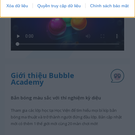
Xóa dữ liệu
Quyền truy cập dữ liệu
Chính sách bảo mật
Giới thiệu Bubble
Academy
Bắn bóng màu sắc với thí nghiệm kỳ diệu
Tham gia các lớp học tại Học Viện để tìm hiểu mọi bí kíp bắn
bóng ma thuật và trở thành người đứng đầu lớp. Bản cập nhật
mới có thêm 1 thế giới mới cùng 20 màn chơi mới!