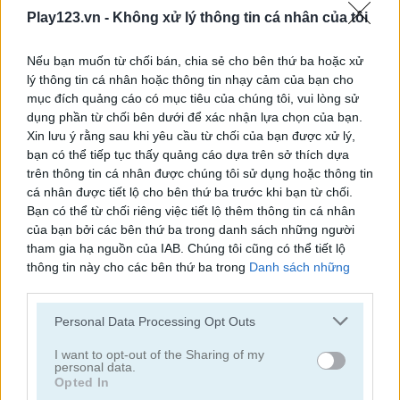
Play123.vn -
Không xử lý thông tin cá nhân của tôi
Bubbles Shooter
Orange Bubbles
Nếu bạn muốn từ chối bán, chia sẻ cho bên thứ ba hoặc xử
lý thông tin cá nhân hoặc thông tin nhạy cảm của bạn cho
mục đích quảng cáo có mục tiêu của chúng tôi, vui lòng sử
dụng phần từ chối bên dưới để xác nhận lựa chọn của bạn.
Xin lưu ý rằng sau khi yêu cầu từ chối của bạn được xử lý,
bạn có thể tiếp tục thấy quảng cáo dựa trên sở thích dựa
trên thông tin cá nhân được chúng tôi sử dụng hoặc thông tin
Soccer Bubbles
Bubble Gems
cá nhân được tiết lộ cho bên thứ ba trước khi bạn từ chối.
Bạn có thể từ chối riêng việc tiết lộ thêm thông tin cá nhân
của bạn bởi các bên thứ ba trong danh sách những người
tham gia hạ nguồn của IAB. Chúng tôi cũng có thể tiết lộ
thông tin này cho các bên thứ ba trong
Danh sách những
người tham gia hạ nguồn của IAB
, những bên này có thể tiết
lộ thêm thông tin này cho các bên thứ ba khác.
Personal Data Processing Opt Outs
Please note that this website/app uses one or more Google
services and may gather and store information including but
I want to opt-out of the Sharing of my
Bubble Spirit
Bubble Tower 3D
personal data.
not limited to your visit or usage behaviour. You may click to
Opted In
grant or deny consent to Google and its third-party tags to