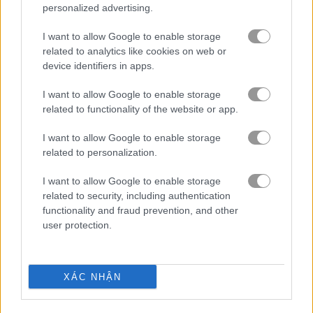
personalized advertising.
trò chơi trực tuyến miễn
trò chơi bong
bubble
I want to allow Google to enable storage
phí
bóng
academy
related to analytics like cookies on web or
device identifiers in apps.
Video gameplay
I want to allow Google to enable storage
related to functionality of the website or app.
I want to allow Google to enable storage
related to personalization.
I want to allow Google to enable storage
related to security, including authentication
functionality and fraud prevention, and other
user protection.
Cách chơi Bubble Academy
XÁC NHẬN