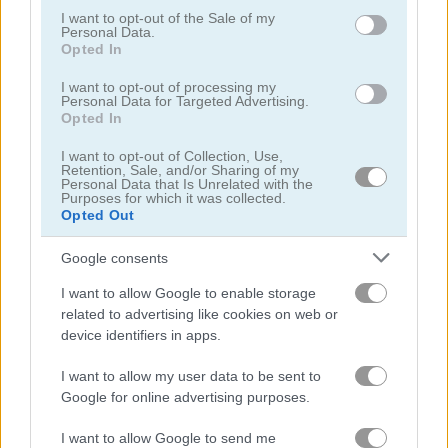
use your data for below specified purposes in below Google
I want to opt-out of the Sale of my
Personal Data.
consent section.
Opted In
I want to opt-out of processing my
Personal Data for Targeted Advertising.
Opted In
Smarty Bubbles 2
Bubble Woods
I want to opt-out of Collection, Use,
Retention, Sale, and/or Sharing of my
Personal Data that Is Unrelated with the
Purposes for which it was collected.
Opted Out
Google consents
I want to allow Google to enable storage
related to advertising like cookies on web or
Smarty Bubbles X-MAS Edition
Candy Bubble
device identifiers in apps.
I want to allow my user data to be sent to
Danh mục liên quan
Google for online advertising purposes.
bắn bóng
I want to allow Google to send me