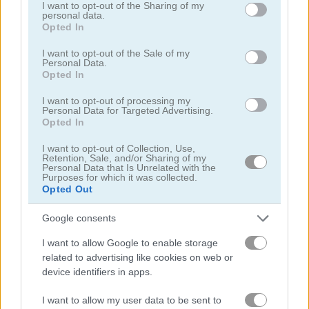
services and may gather and store information including but
I want to opt-out of the Sharing of my
personal data.
not limited to your visit or usage behaviour. You may click to
Opted In
grant or deny consent to Google and its third-party tags to
use your data for below specified purposes in below Google
I want to opt-out of the Sale of my
Personal Data.
consent section.
Opted In
Ships 3D
Snow Ball Racing Mutliplayer
I want to opt-out of processing my
Personal Data for Targeted Advertising.
Opted In
I want to opt-out of Collection, Use,
Retention, Sale, and/or Sharing of my
Personal Data that Is Unrelated with the
Purposes for which it was collected.
Opted Out
Google consents
Steal Brainrot Original 3D
Dye Hard
I want to allow Google to enable storage
related to advertising like cookies on web or
Danh mục liên quan
device identifiers in apps.
I want to allow my user data to be sent to
.io