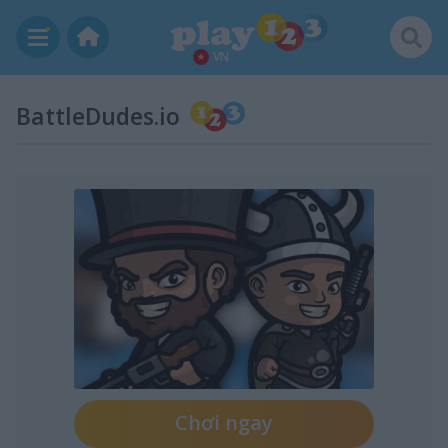
VN
BattleDudes.io
Chơi ngay