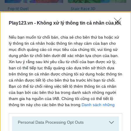
Pop It! Duel
Stair Race 3D
Play123.vn -
Không xử lý thông tin cá nhân của tôi
Nếu bạn muốn từ chối bán, chia sẻ cho bên thứ ba hoặc xử
lý thông tin cá nhân hoặc thông tin nhạy cảm của bạn cho
mục đích quảng cáo có mục tiêu của chúng tôi, vui lòng sử
dụng phần từ chối bên dưới để xác nhận lựa chọn của bạn.
Xin lưu ý rằng sau khi yêu cầu từ chối của bạn được xử lý,
Stunt Multiplayer Arena
Family Relics
bạn có thể tiếp tục thấy quảng cáo dựa trên sở thích dựa
trên thông tin cá nhân được chúng tôi sử dụng hoặc thông tin
cá nhân được tiết lộ cho bên thứ ba trước khi bạn từ chối.
Bạn có thể từ chối riêng việc tiết lộ thêm thông tin cá nhân
của bạn bởi các bên thứ ba trong danh sách những người
tham gia hạ nguồn của IAB. Chúng tôi cũng có thể tiết lộ
thông tin này cho các bên thứ ba trong
Danh sách những
người tham gia hạ nguồn của IAB
, những bên này có thể tiết
lộ thêm thông tin này cho các bên thứ ba khác.
Virtual Families Cook Off
Ball Eating Simulator
Personal Data Processing Opt Outs
Please note that this website/app uses one or more Google