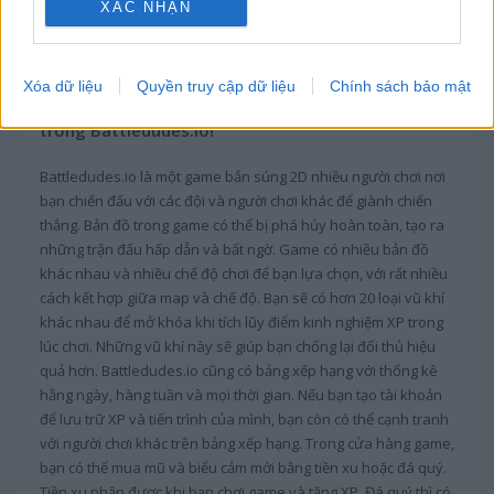
XÁC NHẬN
Giới thiệu BattleDudes.io
Xóa dữ liệu
Quyền truy cập dữ liệu
Chính sách bảo mật
Kiểm tra kỹ trang bị và sẵn sàng chiến đấu
trong Battledudes.io!
Battledudes.io là một game bắn súng 2D nhiều người chơi nơi
bạn chiến đấu với các đội và người chơi khác để giành chiến
thắng. Bản đồ trong game có thể bị phá hủy hoàn toàn, tạo ra
những trận đấu hấp dẫn và bất ngờ. Game có nhiều bản đồ
khác nhau và nhiều chế độ chơi để bạn lựa chọn, với rất nhiều
cách kết hợp giữa map và chế độ. Bạn sẽ có hơn 20 loại vũ khí
khác nhau để mở khóa khi tích lũy điểm kinh nghiệm XP trong
lúc chơi. Những vũ khí này sẽ giúp bạn chống lại đối thủ hiệu
quả hơn. Battledudes.io cũng có bảng xếp hạng với thống kê
hằng ngày, hàng tuần và mọi thời gian. Nếu bạn tạo tài khoản
để lưu trữ XP và tiến trình của mình, bạn còn có thể cạnh tranh
với người chơi khác trên bảng xếp hạng. Trong cửa hàng game,
bạn có thể mua mũ và biểu cảm mới bằng tiền xu hoặc đá quý.
Tiền xu nhận được khi bạn chơi game và tăng XP. Đá quý thì có