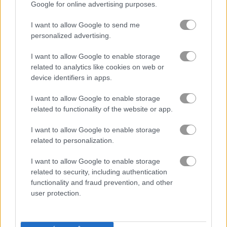
Google for online advertising purposes.
hai người chơi
I want to allow Google to send me
personalized advertising.
nông trại
I want to allow Google to enable storage
related to analytics like cookies on web or
device identifiers in apps.
trò chơi trực tuyến miễn
trò chơi nhiều
battledudes.io
phí
người
I want to allow Google to enable storage
related to functionality of the website or app.
Video gameplay
I want to allow Google to enable storage
related to personalization.
I want to allow Google to enable storage
related to security, including authentication
functionality and fraud prevention, and other
user protection.