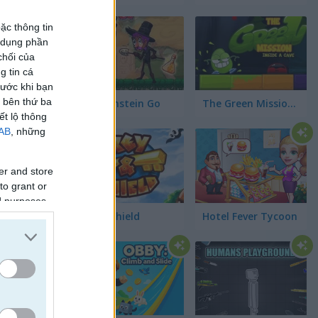
ặc thông tin
ử dụng phần
chối của
g tin cá
rước khi bạn
c bên thứ ba
Frankenstein Go
The Green Mission: Inside a Cave
ết lộ thông
IAB
, những
er and store
to grant or
ed purposes
Key & Shield
Hotel Fever Tycoon