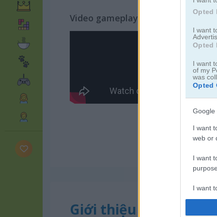
I want t
Opted 
Video gameplay
I want 
Advertis
Opted 
I want t
of my P
was col
Opted 
Google 
I want t
web or d
I want t
purpose
I want 
Giới thiệu Adam the 
I want t