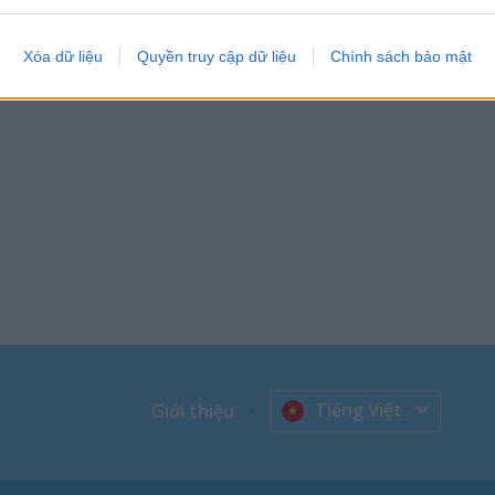
evice identifiers in apps.
àng tốt
o allow Google to enable storage related to functionality of the website
Xóa dữ liệu
Quyền truy cập dữ liệu
Chính sách bảo mật
úp đỡ của bạn. Thưởng thức trò chơi nhỏ dễ thương này cùng nhân vậ
o allow Google to enable storage related to personalization.
o allow Google to enable storage related to security, including
cation functionality and fraud prevention, and other user protection.
Tiếng Việt
Giới thiệu