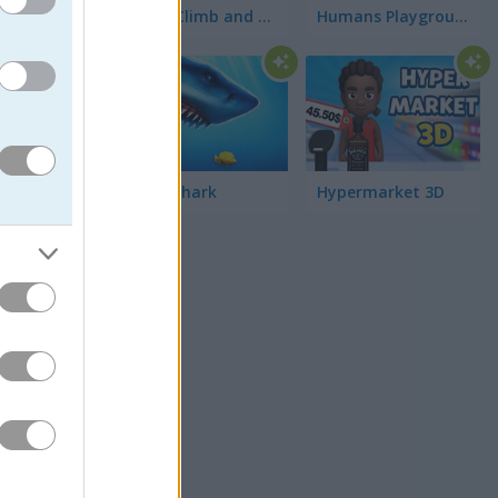
Obby: Climb and Slide
Humans Playground
Mega Shark
Hypermarket 3D