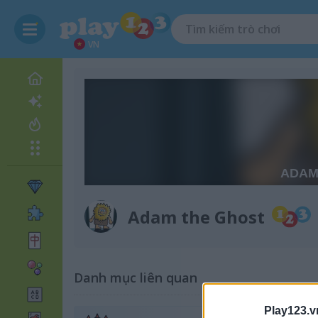
VN
Adam the Ghost
Danh mục liên quan
Play123.v