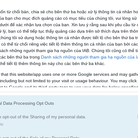
Clicker
Thám Tử
n từ chối bán, chia sẻ cho bên thứ ba hoặc xử lý thông tin cá nhân ho
a bạn cho mục đích quảng cáo có mục tiêu của chúng tôi, vui lòng s
Giả Tưởng
Ma
 dưới để xác nhận lựa chọn của bạn. Xin lưu ý rằng sau khi yêu cầu từ 
 lý, bạn có thể tiếp tục thấy quảng cáo dựa trên sở thích dựa trên thôn
húng tôi sử dụng hoặc thông tin cá nhân được tiết lộ cho bên thứ ba t
Nhảy
Hiệp Sĩ
 có thể từ chối riêng việc tiết lộ thêm thông tin cá nhân của bạn bởi cá
sách những người tham gia hạ nguồn của IAB. Chúng tôi cũng có thể ti
 các bên thứ ba trong
Danh sách những người tham gia hạ nguồn của 
Quái Vật
Bí ẩn
hể tiết lộ thêm thông tin này cho các bên thứ ba khác.
 that this website/app uses one or more Google services and may gath
including but not limited to your visit or usage behaviour. You may click 
Pixel
đi Cảnh
 to Google and its third-party tags to use your data for below specifi
ogle consent section.
Sinh Tồn
l Data Processing Opt Outs
o opt-out of the Sharing of my personal data.
 the ghost
In