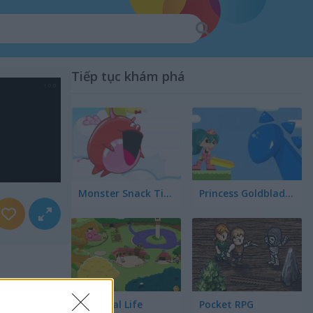
Tiếp tục khám phá
Monster Snack Time
Princess Goldblade and the Dangerous Water
Medieval Life
Pocket RPG