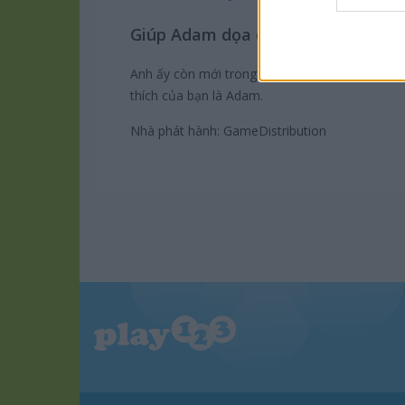
web or d
Giúp Adam dọa càng nhiều người c
I want t
or app.
Anh ấy còn mới trong vai trò này và cần sự gi
thích của bạn là Adam.
I want t
Nhà phát hành: GameDistribution
I want t
authenti