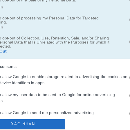
o opt-out of the Sale of my Personal Data.
In
Cách chơi Adam the Ghost
to opt-out of processing my Personal Data for Targeted
ing.
In
o opt-out of Collection, Use, Retention, Sale, and/or Sharing
ersonal Data that Is Unrelated with the Purposes for which it
lected.
Out
consents
o allow Google to enable storage related to advertising like cookies on
evice identifiers in apps.
o allow my user data to be sent to Google for online advertising
s.
to allow Google to send me personalized advertising.
Ghost
XÁC NHẬN
o allow Google to enable storage related to analytics like cookies on