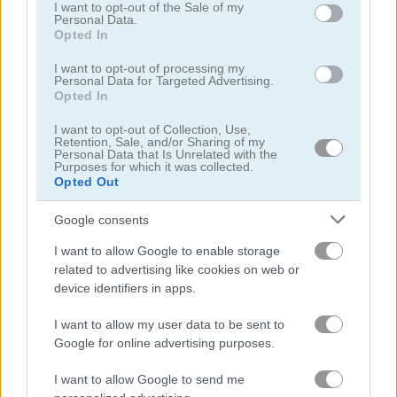
use your data for below specified purposes in below Google
I want to opt-out of the Sale of my
Personal Data.
consent section.
Opted In
I want to opt-out of processing my
Personal Data for Targeted Advertising.
Opted In
3D Free Kick World Cup 18
Soccertastic World Cup 18
I want to opt-out of Collection, Use,
Retention, Sale, and/or Sharing of my
Personal Data that Is Unrelated with the
Purposes for which it was collected.
Opted Out
Google consents
I want to allow Google to enable storage
related to advertising like cookies on web or
device identifiers in apps.
Soccertastic
Euro Penalty 2016
I want to allow my user data to be sent to
trò chơi trực tuyến miễn phí
trò chơi bóng Đá
3d penalty
Google for online advertising purposes.
I want to allow Google to send me
Video gameplay