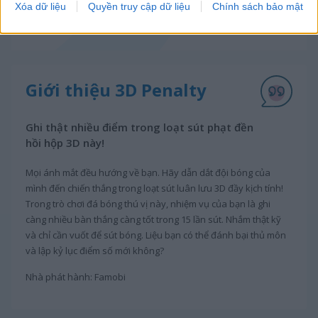
Xóa dữ liệu
Quyền truy cập dữ liệu
Chính sách bảo mật
Giới thiệu 3D Penalty
Ghi thật nhiều điểm trong loạt sút phạt đền
hồi hộp 3D này!
Mọi ánh mắt đều hướng về bạn. Hãy dẫn dắt đội bóng của
mình đến chiến thắng trong loạt sút luân lưu 3D đầy kịch tính!
Trong trò chơi đá bóng thú vị này, nhiệm vụ của bạn là ghi
càng nhiều bàn thắng càng tốt trong 15 lần sút. Nhắm thật kỹ
và chỉ cần vuốt để sút bóng. Liệu bạn có thể đánh bại thủ môn
và lập kỷ lục điểm số mới không?
Nhà phát hành: Famobi