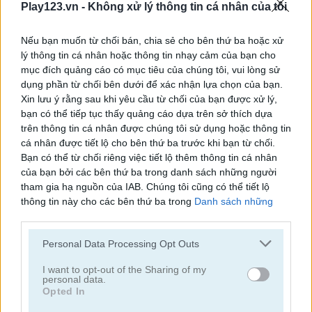
Play123.vn -
Không xử lý thông tin cá nhân của tôi
Euro Soccer Sprint
Penalty 2014
Nếu bạn muốn từ chối bán, chia sẻ cho bên thứ ba hoặc xử
lý thông tin cá nhân hoặc thông tin nhạy cảm của bạn cho
mục đích quảng cáo có mục tiêu của chúng tôi, vui lòng sử
dụng phần từ chối bên dưới để xác nhận lựa chọn của bạn.
Xin lưu ý rằng sau khi yêu cầu từ chối của bạn được xử lý,
bạn có thể tiếp tục thấy quảng cáo dựa trên sở thích dựa
trên thông tin cá nhân được chúng tôi sử dụng hoặc thông tin
cá nhân được tiết lộ cho bên thứ ba trước khi bạn từ chối.
3D Free Kick
World Cup Penalty
Bạn có thể từ chối riêng việc tiết lộ thêm thông tin cá nhân
của bạn bởi các bên thứ ba trong danh sách những người
tham gia hạ nguồn của IAB. Chúng tôi cũng có thể tiết lộ
thông tin này cho các bên thứ ba trong
Danh sách những
người tham gia hạ nguồn của IAB
, những bên này có thể tiết
lộ thêm thông tin này cho các bên thứ ba khác.
Personal Data Processing Opt Outs
Please note that this website/app uses one or more Google
services and may gather and store information including but
I want to opt-out of the Sharing of my
personal data.
Blaze Kick
Euro Keeper 2016
not limited to your visit or usage behaviour. You may click to
Opted In
grant or deny consent to Google and its third-party tags to