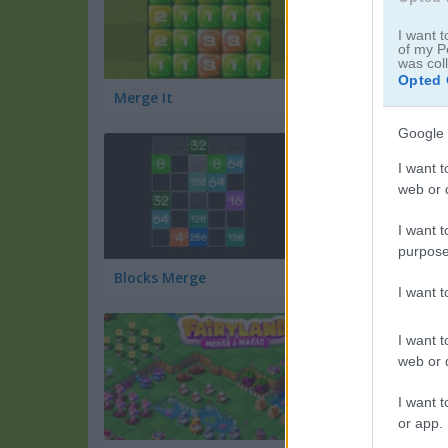
I want t
of my P
was col
Opted 
Merge It
Connect Hexas
Google 
I want t
web or d
I want t
purpose
Blocks Merge
2048: X2 Merge Bl
I want 
I want t
web or d
I want t
or app.