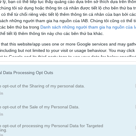
Royal Ranch: Merge & Collect
Drop n Merge
Merge Numbers Mobil
 lý, bạn có thể tiếp tục thấy quảng cáo dựa trên sở thích dựa trên thôn
húng tôi sử dụng hoặc thông tin cá nhân được tiết lộ cho bên thứ ba t
 có thể từ chối riêng việc tiết lộ thêm thông tin cá nhân của bạn bởi cá
sách những người tham gia hạ nguồn của IAB. Chúng tôi cũng có thể ti
 các bên thứ ba trong
Danh sách những người tham gia hạ nguồn của 
hể tiết lộ thêm thông tin này cho các bên thứ ba khác.
 that this website/app uses one or more Google services and may gath
including but not limited to your visit or usage behaviour. You may click 
erge
Christmas Merge Puzzle
Sportsball Merge
 to Google and its third-party tags to use your data for below specifi
ogle consent section.
l Data Processing Opt Outs
o opt-out of the Sharing of my personal data.
In
o opt-out of the Sale of my Personal Data.
MergeDuel.io
Cake Merge
In
to opt-out of processing my Personal Data for Targeted
ing.
In