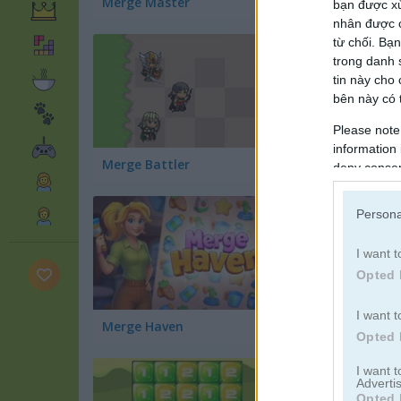
Merge Master
bạn được xử
nhân được c
từ chối. Bạn
trong danh 
tin này cho
bên này có t
Please note
information 
Merge Battler
Block Dropping M
deny consent
in below Go
Persona
I want t
Opted 
I want t
Merge Haven
Fashion Merge
Opted 
I want 
Advertis
Opted 