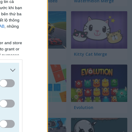
e
Fruit Merge Reloaded
Watermelon Merge
g tin cá
rước khi bạn
c bên thứ ba
ết lộ thông
IAB
, những
er and store
to grant or
Cars Merge
Kitty Cat Merge
ed purposes
Merge 10
Evolution