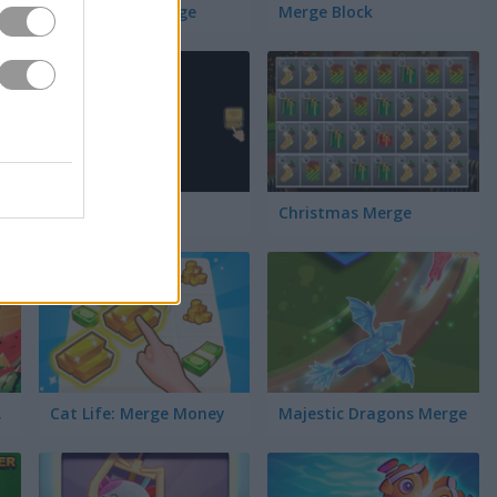
2048: Link 'n Merge
Merge Block
Merge Jewels
Christmas Merge
bile
Cat Life: Merge Money
Majestic Dragons Merge