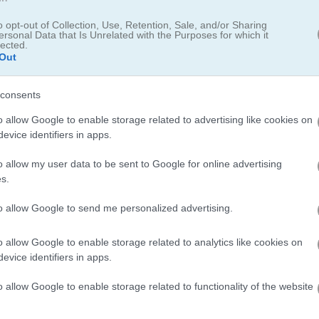
o opt-out of Collection, Use, Retention, Sale, and/or Sharing
ersonal Data that Is Unrelated with the Purposes for which it
lected.
Out
Last Knight
Merge Fruit
consents
o allow Google to enable storage related to advertising like cookies on
evice identifiers in apps.
o allow my user data to be sent to Google for online advertising
s.
ocks
Merge Dreams
Merge Numbers
to allow Google to send me personalized advertising.
o allow Google to enable storage related to analytics like cookies on
evice identifiers in apps.
o allow Google to enable storage related to functionality of the website