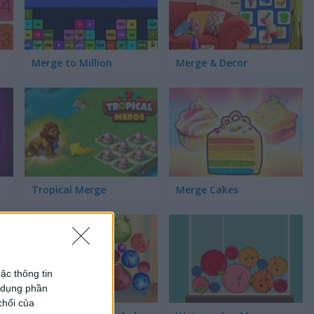
Merge to Million
Merge & Decor
Tropical Merge
Merge Cakes
ặc thông tin
ử dụng phần
chối của