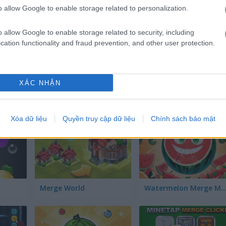
Medieval Merge
Easter Merge
o allow Google to enable storage related to personalization.
o allow Google to enable storage related to security, including
cation functionality and fraud prevention, and other user protection.
XÁC NHẬN
Flower Merge
Merge Monsters Army
Xóa dữ liệu
Quyền truy cập dữ liệu
Chính sách bảo mật
Merge World
Watermelon Merge Mo