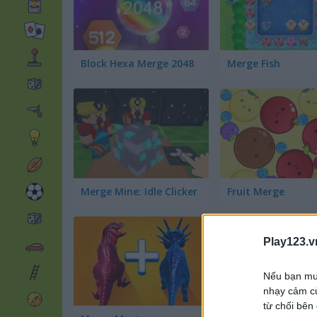
Block Hexa Merge 2048
Merge Fish
Merge Mine: Idle Clicker
Fruit Merge
Play123.v
Nếu bạn muố
nhạy cảm củ
từ chối bên